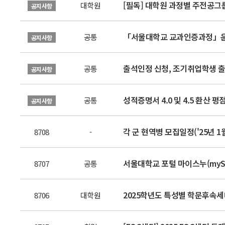
[필독] 대학원 과정별 주전공그
대학원
공지사항
「서울대학교 교과인증과정」운영 안내
공통
공지사항
출석인정 신청, 조기취업학생 출
공통
공지사항
성적증명서 4.0 및 4.5 환산 
공통
공지사항
각 군 현역병 모집일정('25년 1
8708
-
서울대학교 포털 마이스누(myS
8707
공통
2025학년도 특성별 학문후속세대 선
8706
대학원