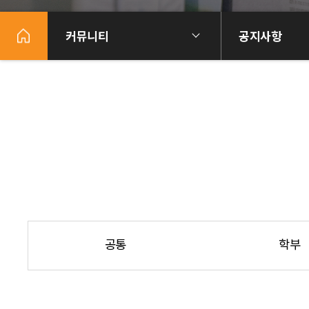
커뮤니티
공지사항
공통
학부