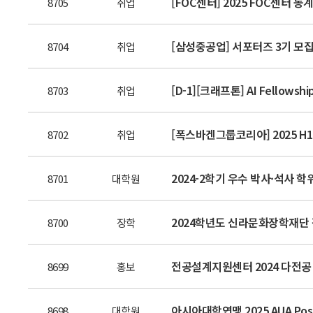
[FOC센터] 2025 FOC센터 동
8705
취업
[삼성중공업] 서포터즈 3기 모
8704
취업
[D-1][크래프톤] AI Fellowshi
8703
취업
[폭스바겐그룹코리아] 2025 H1 I
8702
취업
2024-2학기 우수 박사·석사 학위
8701
대학원
2024학년도 신라문화장학재단 장학생
8700
장학
전공설계지원센터 2024 다전공
8699
홍보
아시아대학연맹 2025 AUA Postg
8698
대학원