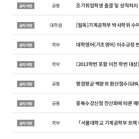
조기취업학생 출결 및 성적처리 신
공통
공지사항
[필독]기계공학부 박사학위 수여 
대학원
공지사항
대학영어(기초영어) 이수규정 변경
학부
공지사항
(2013학번 포함 이전 학번 대
학부
공지사항
평점평균 백분위 환산점수(GPA)
공통
공지사항
중복수강신청 전산화에 따른 매
공통
공지사항
「서울대학교 기계공학부 트랙 이
학부
공지사항