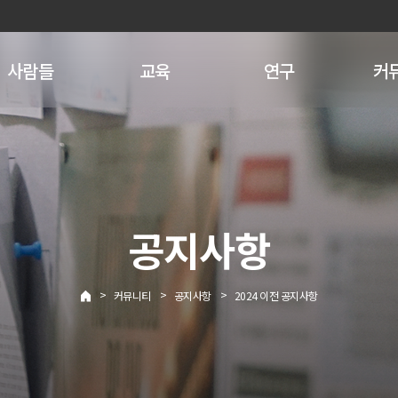
사람들
교육
연구
커
공지사항
>
>
>
커뮤니티
공지사항
2024 이전 공지사항