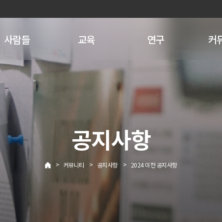
사람들
교육
연구
커
공지사항
>
>
>
커뮤니티
공지사항
2024 이전 공지사항