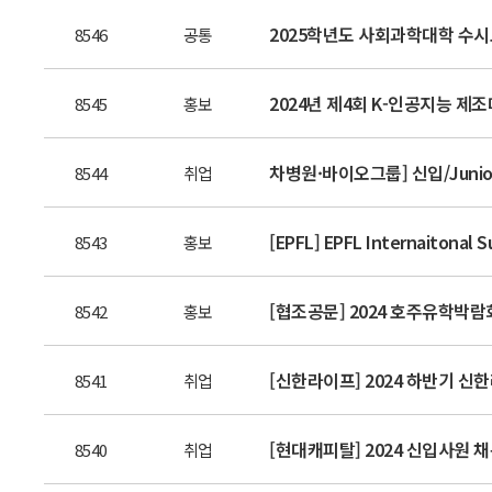
2025학년도 사회과학대학 수시
8546
공통
2024년 제4회 K-인공지능 제조데
8545
홍보
차병원·바이오그룹] 신입/Junior
8544
취업
[EPFL] EPFL Internaitonal 
8543
홍보
[협조공문] 2024 호주유학박람회 
8542
홍보
[신한라이프] 2024 하반기 신한
8541
취업
[현대캐피탈] 2024 신입사원 채용 
8540
취업