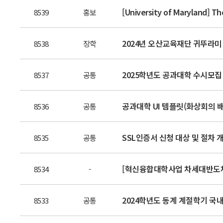
[University of Maryland] Th
8539
홍보
2024년 오산교육재단 귀뚜라미
8538
장학
2025학년도 공과대학 수시모집
8537
공통
공과대학 UI 템플릿(화상회의 배
8536
공통
SSL인증서 신청 대상 및 절차 
8535
공통
[혁신융합대학사업 차세대반도체
8534
-
2024학년도 동계 계절학기 국내
8533
공통