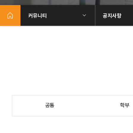
커뮤니티
공지사항
공통
학부