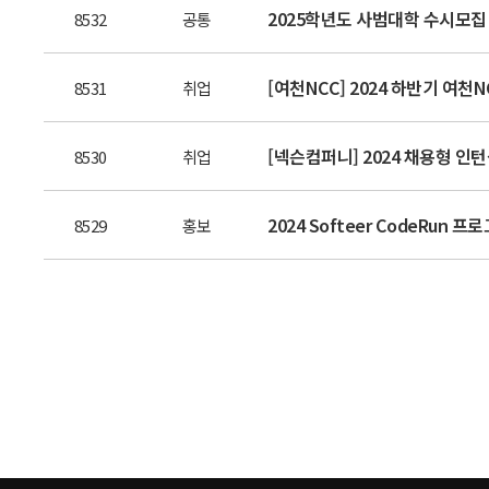
2025학년도 사범대학 수시모집
8532
공통
[여천NCC] 2024 하반기 여천N
8531
취업
[넥슨컴퍼니] 2024 채용형 인턴십 
8530
취업
2024 Softeer CodeRun
8529
홍보