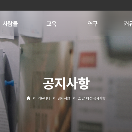
사람들
교육
연구
커
공지사항
>
>
>
커뮤니티
공지사항
2024 이전 공지사항