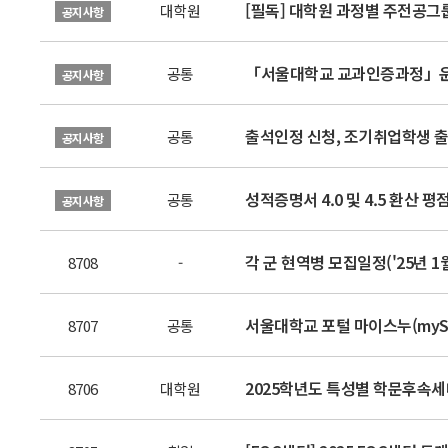
[필독] 대학원 과정별 주전공그
대학원
공지사항
「서울대학교 교과인증과정」운영 안내
공통
공지사항
출석인정 신청, 조기취업학생 출
공통
공지사항
성적증명서 4.0 및 4.5 환산 
공통
공지사항
각 군 현역병 모집일정('25년 1
8708
-
서울대학교 포털 마이스누(myS
8707
공통
2025학년도 특성별 학문후속세대 선
8706
대학원