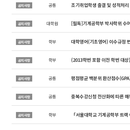
조기취업학생 출결 및 성적처리 신
공통
공지사항
[필독]기계공학부 박사학위 수여 
대학원
공지사항
대학영어(기초영어) 이수규정 변경
학부
공지사항
(2013학번 포함 이전 학번 대
학부
공지사항
평점평균 백분위 환산점수(GPA)
공통
공지사항
중복수강신청 전산화에 따른 매
공통
공지사항
「서울대학교 기계공학부 트랙 이
학부
공지사항