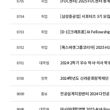
[FOC센터] 2025 FOC센터 동
8705
취업
[삼성중공업] 서포터즈 3기 모
8704
취업
[D-1][크래프톤] AI Fellowshi
8703
취업
[폭스바겐그룹코리아] 2025 H1 I
8702
취업
2024-2학기 우수 박사·석사 학위
8701
대학원
2024학년도 신라문화장학재단 장학생
8700
장학
전공설계지원센터 2024 다전공
8699
홍보
아시아대학연맹 2025 AUA Postg
8698
대학원