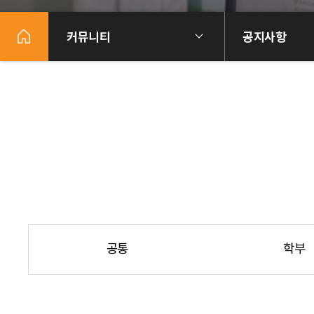
커뮤니티
공지사항
공통
학부