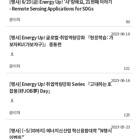
[행사] 6/23(금) Energy Up! '샤'랑해요, 21번째 이야기
- Remote Sensing Applications for SDGs
관리자
90
2023-06-16
[행사] Energy Up! 글로벌·취업역량강화 『현장학습: 가
보자KU(가보자구)』 중동편
관리자
131
2023-06-16
[행사] Energy Up! 취업역량강화 Series 『고대하는 호
잡몽(好JOB夢) Day』
관리자
125
2023-05-23
[행사] (~5/30까지) 에너지신산업 혁신융합대학 "N행시
이벤트"