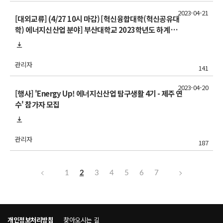
2023-04-21
[대외교류] (4/27 10시 마감) [혁신융합대학(혁신공유대
학) 에너지신산업 분야] 부산대학교 2023학년도 하계 계
절학기 학점교류 안내(학부생만 해당)
관리자
141
2023-04-20
[행사] 'Energy Up! 에너지신산업 탐구생활 4기 - 제주 연
수' 참가자 모집
관리자
187
1
2
3
4
5
6
7
개인정보처리방침
찾아오시는 길