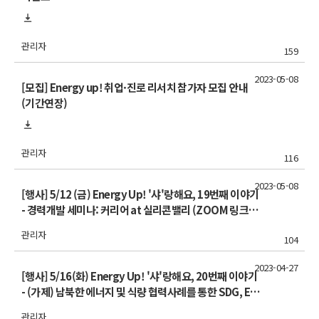
관리자
159
2023-05-08
[모집] Energy up! 취업·진로 리서치 참가자 모집 안내
(기간연장)
관리자
116
2023-05-08
[행사] 5/12 (금) Energy Up! '샤'랑해요, 19번째 이야기
- 경력개발 세미나: 커리어 at 실리콘밸리 (ZOOM 링크수
정)
관리자
104
2023-04-27
[행사] 5/16(화) Energy Up! '샤'랑해요, 20번째 이야기
- (가제) 남북한 에너지 및 식량 협력사례를 통한 SDG, ES
G 전망
관리자