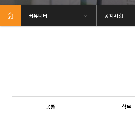
커뮤니티
공지사항
공통
학부