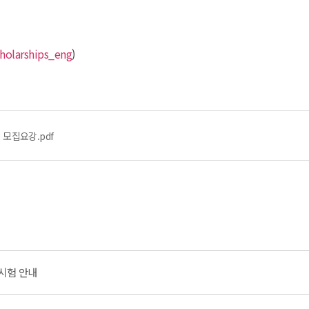
holarships_eng
)
 모집요강.pdf
격시험 안내