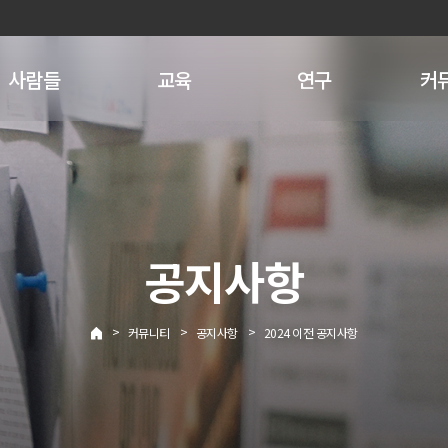
사람들
교육
연구
커
공지사항
>
>
>
커뮤니티
공지사항
2024 이전 공지사항