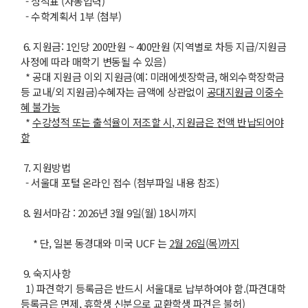
- 성적표 (자동입력)
- 수학계획서 1부 (첨부)
6. 지원금: 1인당 200만원 ~ 400만원 (지역별로 차등 지급/지원금
사정에 따라 매학기 변동될 수 있음)
* 공대 지원금 이외 지원금(예: 미래에셋장학금, 해외수학장학금
등 교내/외 지원금)수혜자는 금액에 상관없이
공대지원금 이중수
혜 불가능
*
수강성적 또는 출석율이 저조할 시
,
지원금은 전액 반납되어야
함
7. 지원방법
- 서울대 포털 온라인 접수 (첨부파일 내용 참조)
8. 원서마감 : 2026년 3월 9일(월) 18시까지
* 단, 일본 동경대와 미국 UCF 는
2
월
26
일
(
목
)
까지
9. 숙지사항
1) 파견학기 등록금은 반드시 서울대로 납부하여야 함.(파견대학
등록금은 면제, 휴학생 신분으로 교환학생 파견은 불허)