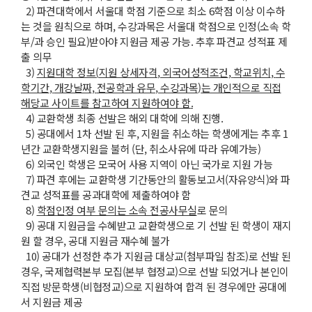
2) 파견대학에서 서울대 학점 기준으로 최소 6학점 이상 이수하
는 것을 원칙으로 하며, 수강과목은 서울대 학점으로 인정(소속 학
부/과 승인 필요)받아야 지원금 제공 가능. 추후 파견교 성적표 제
출 의무
3)
지원대학 정보
(
지원 상세자격
,
외국어성적조건
,
학교위치
,
수
학기간
,
개강날짜
,
전공학과 유무
,
수강과목
)
는 개인적으로 직접
해당교 사이트를 참고하여 지원하여야 함
.
4) 교환학생 최종 선발은 해외 대학에 의해 진행.
5) 공대에서 1차 선발 된 후, 지원을 취소하는 학생에게는 추후 1
년간 교환학생지원을 불허 (단, 취소사유에 따라 유예가능)
6) 외국인 학생은 모국어 사용 지역이 아닌 국가로 지원 가능
7) 파견 후에는 교환학생 기간동안의 활동보고서(자유양식)와 파
견교 성적표를 공과대학에 제출하여야 함
8)
학점인정 여부 문의는 소속 전공사무실
로 문의
9) 공대 지원금을 수혜받고 교환학생으로 기 선발 된 학생이 재지
원 할 경우, 공대 지원금 재수혜 불가
10) 공대가 선정한 추가 지원금 대상교(첨부파일 참조)로 선발 된
경우, 국제협력본부 모집(본부 협정교)으로 선발 되었거나 본인이
직접 방문학생(비협정교)으로 지원하여 합격 된 경우에만 공대에
서 지원금 제공