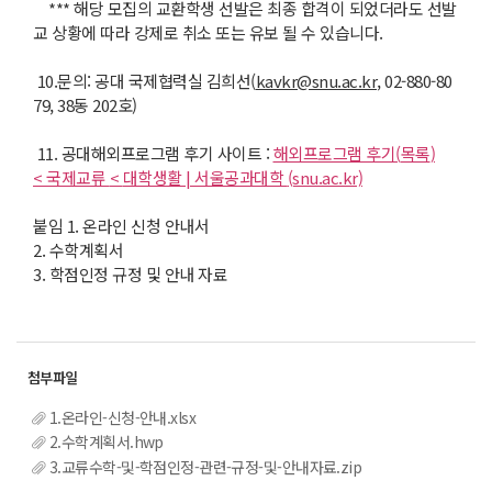
*** 해당 모집의 교환학생 선발은 최종 합격이 되었더라도 선발
교 상황에 따라 강제로 취소 또는 유보 될 수 있습니다.
10.문의: 공대 국제협력실 김희선(
kavkr@snu.ac.kr
, 02-880-80
79, 38동 202호)
11. 공대해외프로그램 후기 사이트 :
해외프로그램 후기
(
목록
)
<
국제교류
<
대학생활
|
서울공과대학
(snu.ac.kr)
붙임 1. 온라인 신청 안내서
2. 수학계획서
3. 학점인정 규정 및 안내 자료
1.온라인-신청-안내.xlsx
2.수학계획서.hwp
3.교류수학-및-학점인정-관련-규정-및-안내자료.zip