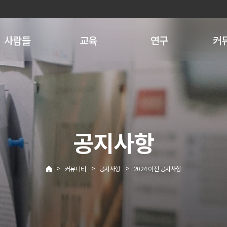
사람들
교육
연구
커
공지사항
>
>
>
커뮤니티
공지사항
2024 이전 공지사항