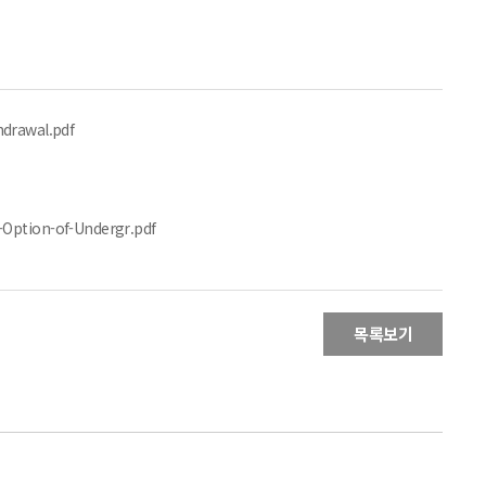
rawal.pdf
ion-of-Undergr.pdf
목록보기