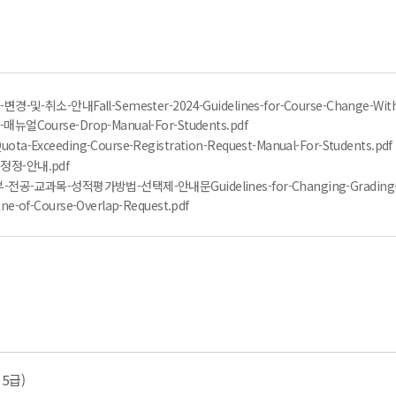
-취소-안내Fall-Semester-2024-Guidelines-for-Course-Change-Withd
Course-Drop-Manual-For-Students.pdf
xceeding-Course-Registration-Request-Manual-For-Students.pdf
정-안내.pdf
공-교과목-성적평가방법-선택제-안내문Guidelines-for-Changing-Grading-Opt
of-Course-Overlap-Request.pdf
5급)