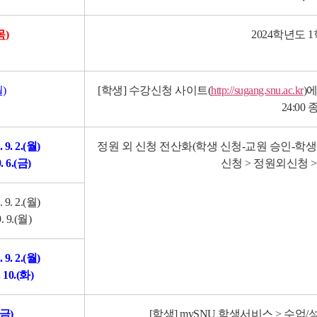
(목
)
2024학년도 
월)
[학생] 수강신청 사이트(
http://sugang.snu.ac.kr
)
24:00
. 9. 2.(월)
정원 외 신청 전산화(학생 신청-교원 승인-학생
. 6.(금)
신청 > 정원외신청 
. 9. 2.(월)
9
. 9.(월)
. 9. 2.(월)
. 10.(화)
.(금)
[학생] mySNU 학생서비스 > 수업