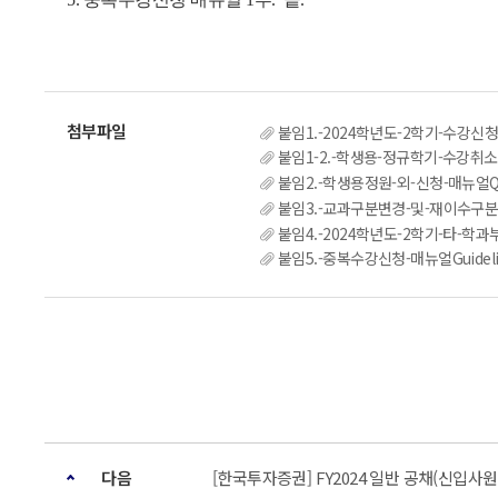
붙임1.-2024학년도-2학기-수강신청-변경-및
붙임1-2.-학생용-정규학기-수강취소-매뉴얼
붙임2.-학생용정원-외-신청-매뉴얼Quota-E
붙임3.-교과구분변경-및-재이수구분정
붙임4.-2024학년도-2학기-타-학과부-전
붙임5.-중복수강신청-매뉴얼Guideline-
다음
[한국투자증권] FY2024 일반 공채(신입사원 