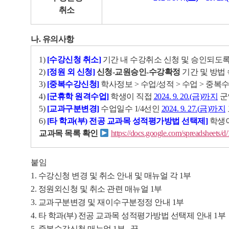
취소
나. 유의사항
1)
[수강신청 취소]
기간 내 수강취소 신청 및 승인되도록
2)
[정원 외 신청]
신청
-
교원승인
-
수강확정
기간 및 방법
3)
[중복수강신청]
학사정보 > 수업/성적 > 수업 > 중
4)
[군휴학 원격수업]
학생이 직접
2024. 9. 20.(금)까지
군
5)
[교과구분변경]
수업일수 1/4선인
2024. 9. 27.(
금
)
까지
6)
[타 학과(부) 전공 교과목 성적평가방법 선택제]
학생이
교과목 목록 확인
https://docs.google.com/spreadshee
붙임
1. 수강신청 변경 및 취소 안내 및 매뉴얼 각 1부
2. 정원외신청 및 취소 관련 매뉴얼 1부
3. 교과구분변경 및 재이수구분정정 안내 1부
4. 타 학과(부) 전공 교과목 성적평가방법 선택제 안내 1부
5. 중복수강신청 매뉴얼 1부. 끝.