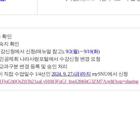
 확인
 숙지 확인
복수강신청에서 신청(매뉴얼 참고),
9/2(월) ~ 9/10(화)
인공제회 나라사랑포털에서 수강신청 변경 요청
교과구분 변경 등록 및 승인 처리
 직접 수업일수 1/4선인
2024. 9. 27.(
금
)
까지
mySNU에서 신청
ts/d/1FjoGb0QsZfr3b21aaLyHf4QFuGl_fng428t6hG3ZM7A/edit?usp=sharing