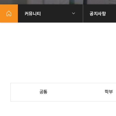
커뮤니티
공지사항
공통
학부