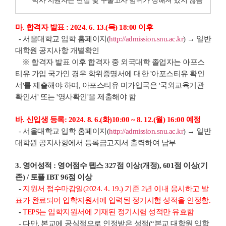
* 박사 지원자는 면접 및 구술고사 범위가 정해져 있지 않음
마. 합격자 발표 : 2024. 6. 13.(목) 18:00 이후
- 서울대학교 입학 홈페이지(
http://admission.snu.ac.kr
) → 일반
대학원 공지사항 개별확인
※ 합격자 발표 이후 합격자 중 외국대학 졸업자는 아포스
티유 가입 국가인 경우 학위증명서에 대한 '아포스티유 확인
서'를 제출해야 하며, 아포스티유 미가입국은 '국외교육기관
확인서' 또는 '영사확인'을 제출해야 함
바. 신입생 등록: 2024. 8. 6.(화)10:00 ~ 8. 12.(월) 16:00 예정
- 서울대학교 입학 홈페이지(
http://admission.snu.ac.kr
) → 일반
대학원 공지사항에서 등록금고지서 출력하여 납부
3. 영어성적 : 영어점수 텝스 327점 이상(개정), 601점 이상(기
존) / 토플 IBT 96점 이상
-
지원서 접수마감일(2024. 4. 19.) 기준 2년 이내 응시하고 발
표가 완료되어 입학지원서에 입력된 정기시험 성적을 인정함.
-
TEPS는 입학지원서에 기재된 정기시험 성적만 유효함
- 다만, 본교에 공식적으로 인정받은 성적(“본교 대학원 입학