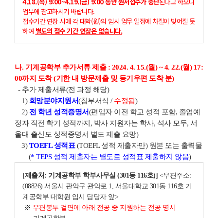
4.18.(목) 9:00~4.19.(금) 9:00 동안 원서접수가 중단
된다고 하오니
업무에 참고하시기 바랍니다.
접수기간 연장 시에 각 대학(원)의 입시 업무 일정에 차질이 빚어질 듯
하여
별도의 접수 기간 연장은 없습니다.
나. 기계공학부 추가서류 제출 : 2024. 4. 15.(월) ~ 4. 22.(월) 17:
00까지 도착 (기한 내 방문제출 및 등기우편 도착 분)
- 추가 제출서류(전 과정 해당)
1)
희망분야지원서
(첨부서식 /
수정됨
)
2)
전 학년 성적증명서
(편입자 이전 학교 성적 포함, 졸업예
정자 직전 학기 성적까지, 박사 지원자는 학사, 석사 모두, 서
울대 출신도 성적증명서 별도 제출 요망)
3)
TOEFL 성적표
(TOEFL 성적 제출자만) 원본 또는 출력물
(
* TEPS 성적 제출자는 별도로 성적표 제출하지 않음
)
[제출처: 기계공학부 학부사무실 (301동 116호)]
<우편주소:
(08826) 서울시 관악구 관악로 1, 서울대학교 301동 116호 기
계공학부 대학원 입시 담당자 앞>
※
우편봉투 겉면에 아래 전공 중 지원하는 전공 명시