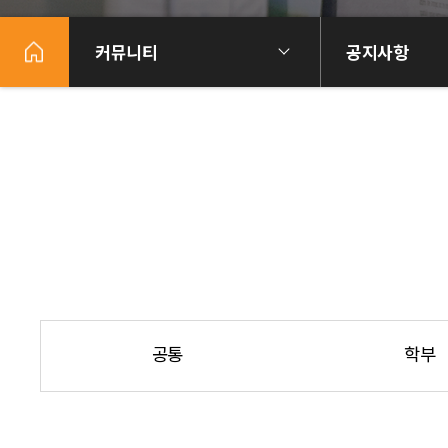
커뮤니티
공지사항
공통
학부