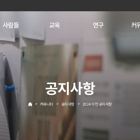
사람들
교육
연구
커
공지사항
>
>
>
커뮤니티
공지사항
2024 이전 공지사항