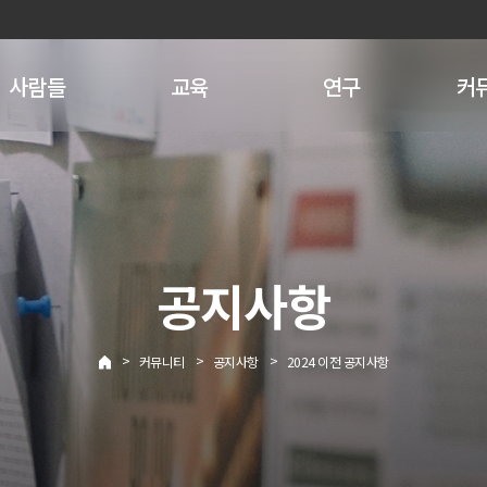
사람들
교육
연구
커
공지사항
>
>
>
커뮤니티
공지사항
2024 이전 공지사항