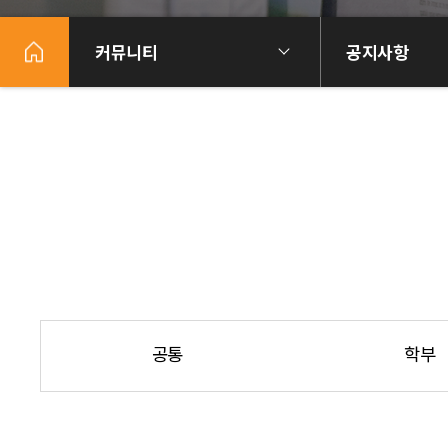
커뮤니티
공지사항
공통
학부