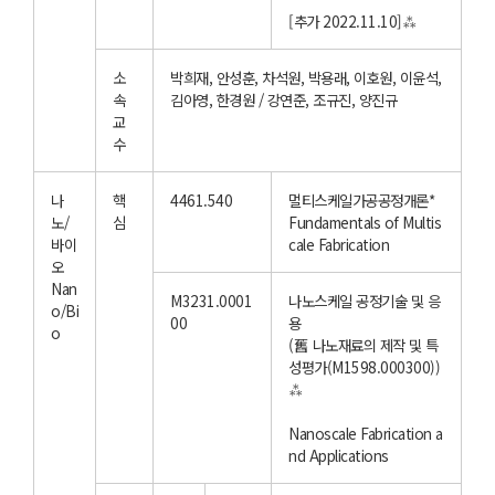
[추가 2022.11.10]⁂
소
박희재, 안성훈, 차석원, 박용래, 이호원, 이윤석,
속
김아영, 한경원 / 강연준, 조규진, 양진규
교
수
나
핵
4461.540
멀티스케일가공공정개론*
노/
심
Fundamentals of Multis
바이
cale Fabrication
오
Nan
M3231.0001
나노스케일 공정기술 및 응
o/Bi
00
용
o
(舊 나노재료의 제작 및 특
성평가(M1598.000300))
⁂
Nanoscale Fabrication a
nd Applications