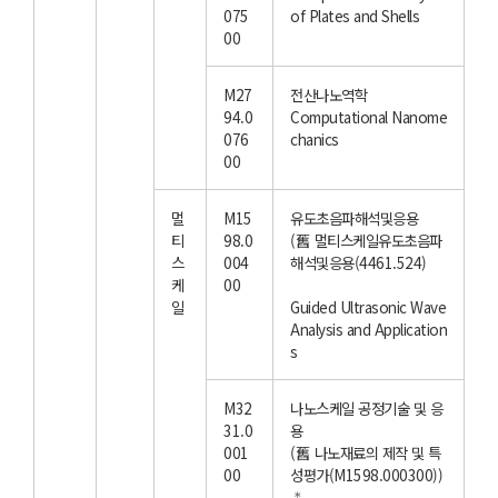
075
of Plates and Shells
00
M27
전산나노역학
94.0
Computational Nanome
076
chanics
00
멀
M15
유도초음파해석및응용
티
98.0
(舊 멀티스케일유도초음파
스
004
해석및응용(4461.524)
케
00
일
Guided Ultrasonic Wave
Analysis and Application
s
M32
나노스케일 공정기술 및 응
31.0
용
001
(舊 나노재료의 제작 및 특
00
성평가(M1598.000300))
⁂