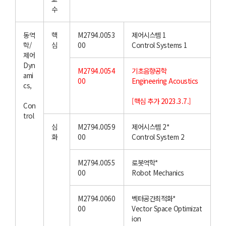
수
동역
핵
M2794.0053
제어시스템 1
학/
심
00
Control Systems 1
제어
Dyn
M2794.0054
기초음향공학
ami
00
Engineering Acoustics
cs,
[핵심 추가 2023.3.7.]
Con
trol
심
M2794.0059
제어시스템 2*
화
00
Control System 2
M2794.0055
로봇역학*
00
Robot Mechanics
M2794.0060
벡터공간최적화*
00
Vector Space Optimizat
ion