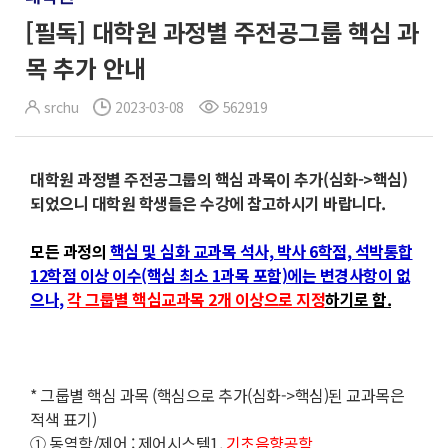
[필독] 대학원 과정별 주전공그룹 핵심 과
목 추가 안내
srchu
2023-03-08
562919
대학원 과정별 주전공그룹의 핵심 과목이 추가(심화->핵심)
되었으니 대학원 학생들은 수강에 참고하시기 바랍니다.
모든 과정의
핵심 및 심화 교과목 석사, 박사 6학점, 석박통합
12학점 이상 이수(핵심 최소 1과목 포함)에는 변경사항이 없
으나
,
각 그룹별 핵심교과목 2개 이상으로 지정
하기로 함.
* 그룹별 핵심 과목 (핵심으로 추가(심화->핵심)된 교과목은
적색 표기)
①
동역학/제어 : 제어시스템1,
기초음향공학