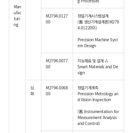
g Processes
Man
ufac
M2794.0127
정밀기계시스템설계
turi
00
(舊 생산기계설계론(M279
ng
4.012200))
Precision Machine Syst
em Design
M2794.0077
지능재료 및 설계 ⁂
00
Smart Materials and De
sign
심
M2794.0068
정밀기계계측
화
00
Precision Metrology an
d Vision Inspection
(舊 Instrumentation for
Measurement Analysis
and Control)