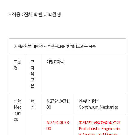
-
적용 : 전체 학번 대학원생
기계공학부 대학원 세부전공그룹 및 해당교과목 목록
그룹
교
해당교과목
명
과
목
구
분
역학
핵
M2794.0071
연속체역학*
Mec
심
00
Continuum Mechanics
hani
cs
M2794.0078
통계기반 공학해석 및 설계
00
Probabilistic Engineerin
g Analysis and Design