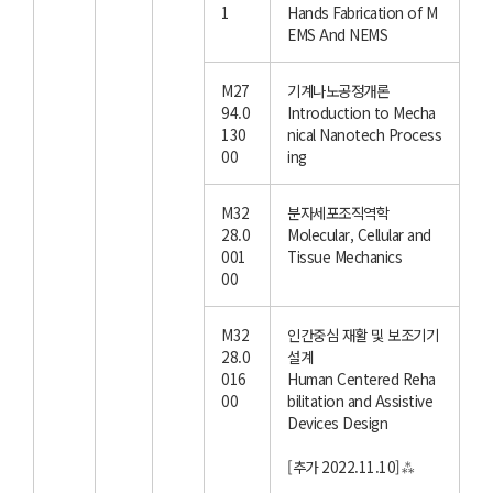
1
Hands Fabrication of M
EMS And NEMS
M27
기계나노공정개론
94.0
Introduction to Mecha
130
nical Nanotech Process
00
ing
M32
분자세포조직역학
28.0
Molecular, Cellular and
001
Tissue Mechanics
00
M32
인간중심 재활 및 보조기기
28.0
설계
016
Human Centered Reha
00
bilitation and Assistive
Devices Design
[추가 2022.11.10]⁂