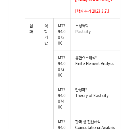
[핵심 추가 2023.3.7.]
심
역
M27
소성역학
화
학
94.0
Plasticity
기
072
반
00
M27
유한요소해석*
94.0
Finite Element Analysis
073
00
M27
탄성학*
94.0
Theory of Elasticity
074
00
M27
판과 쉘 전산해석
94.0
Computational Analysis