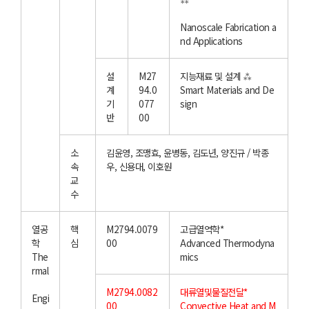
Nanoscale Fabrication a
nd Applications
설
M27
지능재료 및 설계 ⁂
계
94.0
Smart Materials and De
기
077
sign
반
00
소
김윤영, 조맹효, 윤병동, 김도년, 양진규 / 박종
속
우, 신용대, 이호원
교
수
열공
핵
M2794.0079
고급열역학*
학
심
00
Advanced Thermodyna
The
mics
rmal
M2794.0082
대류열및물질전달*
Engi
00
Convective Heat and M