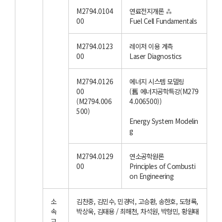
M2794.0104
연료전지개론 ⁂
00
Fuel Cell Fundamentals
M2794.0123
레이저 이용 계측
00
Laser Diagnostics
M2794.0126
에너지 시스템 모델링
00
(舊 에너지공학특강(M279
(M2794.006
4.006500))
500)
Energy System Modelin
g
M2794.0129
연소공학원론
00
Principles of Combusti
on Engineering
소
김찬중, 김민수, 민경덕, 고승환, 송한호, 도형록,
속
박상욱, 김태용 / 최해천, 차석원, 박형민, 황원태
교