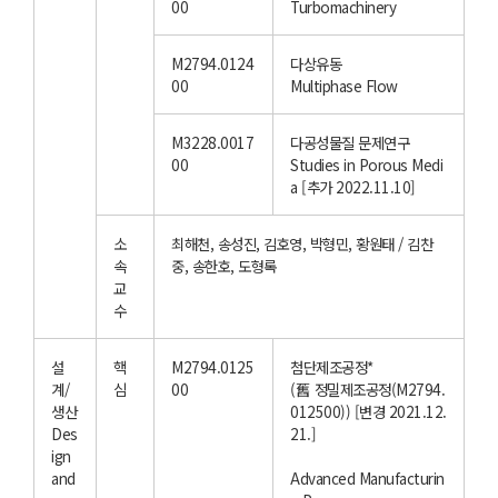
00
Turbomachinery
M2794.0124
다상유동
00
Multiphase Flow
M3228.0017
다공성물질 문제연구
00
Studies in Porous Medi
a [추가 2022.11.10]
소
최해천, 송성진, 김호영, 박형민, 황원태 / 김찬
속
중, 송한호, 도형록
교
수
설
핵
M2794.0125
첨단제조공정*
계/
심
00
(舊 정밀제조공정(M2794.
생산
012500)) [변경 2021.12.
Des
21.]
ign
and
Advanced Manufacturin