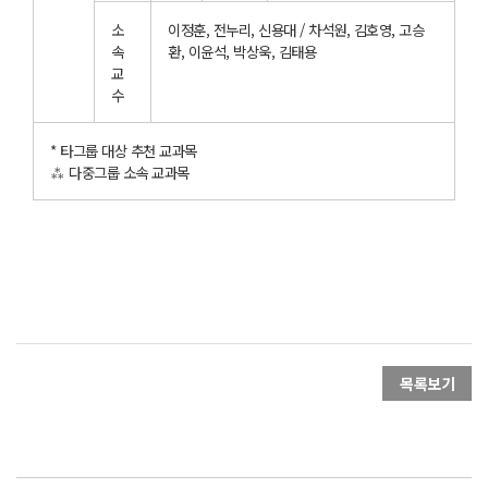
소
이정훈, 전누리, 신용대 / 차석원, 김호영, 고승
속
환, 이윤석, 박상욱, 김태용
교
수
* 타그룹 대상 추천 교과목
⁂ 다중그룹 소속 교과목
목록보기