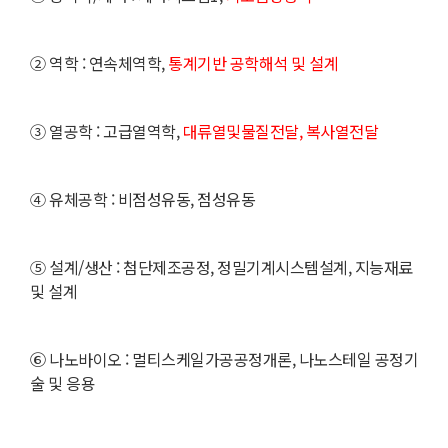
②
역학 : 연속체역학,
통계기반 공학해석 및 설계
③
열공학 : 고급열역학,
대류열및물질전달, 복사열전달
④
유체공학 : 비점성유동, 점성유동
⑤
설계/생산 : 첨단제조공정, 정밀기계시스템설계, 지능재료
및 설계
⑥
나노바이오 : 멀티스케일가공공정개론, 나노스테일 공정기
술 및 응용