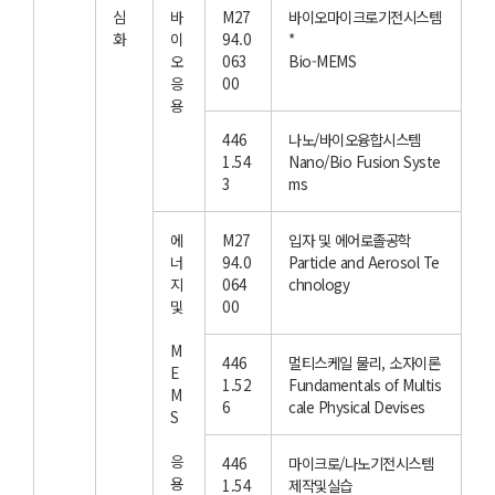
심
바
M27
바이오마이크로기전시스템
화
이
94.0
*
오
063
Bio-MEMS
응
00
용
446
나노/바이오융합시스템
1.54
Nano/Bio Fusion Syste
3
ms
에
M27
입자 및 에어로졸공학
너
94.0
Particle and Aerosol Te
지
064
chnology
및
00
M
446
멀티스케일 물리, 소자이론
E
1.52
Fundamentals of Multis
M
6
cale Physical Devises
S
응
446
마이크로/나노기전시스템
용
1.54
제작및실습