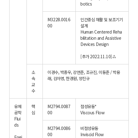
botics
M3228.0016
인간중심 재활 및 보조기기
00
설계
Human Centered Reha
bilitation and Assistive
Devices Design
[추가 2022.11.10]⁂
소
이경수, 박종우, 강연준, 조규진, 이동준 / 박용
속
래, 김아영, 한경원, 양진규
교
수
유체
핵
M2794.0087
점성유동*
공학
심
00
Viscous Flow
Flui
ds
M2794.0086
비점성유동
00
Inviscid Flow
Engi