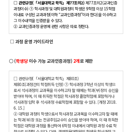
□ 관련규정(「서울대학교 학칙」제77조의2)
제77조의2(교과인증
과정이수) ① 학사과정 및 대학원과정의 학생은 9학점 이상 15학점
이내로 구성된 교과과정(이하 “교과인증과정”이라 한다)을 이수하고
그 이수내역을 인증받을 수 있다.
② 교과인증과정 운영에 관한 사항은 따로 정한다.
□ 과정 운영 가이드라인
〇 (
학생당
이수 가능 교과인증과정)
2개
로 제한
□ 관련규정(「서울대학교 학칙」제80조)
제80조(과정간의 학점취득 인정) ① 학사과정 3학년 이상의 학생으
로서 석사과정의 교과목을 이수하고자 할 때에는 학과(부)장의 승인을
받아야 하며, 이 때 취득한 학점은 학사과정 졸업학점에 포함하거나
석사과정 입학 후 석사과정 수료학점에 포함할 수 있다. [개정 2018.
6. 15.]
② 대학원 과정의 학생으로서 학사과정 교과목을 이수하고자 할 때에
는 학과(부)장 또는 전공주임교수의 승인을 받아야 하며, 이 때 취득한
학점은 대학원 과정을 통산하여 6학점 이내에서 대학원 과정 수료 학
점으로 인정할 수 있다. 다만, 경영전문대학원의 학생은 학사과정 교