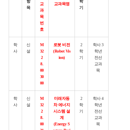
항
학
교
교과목명
목
기
과
목
번
호
학
신
M
로봇 비전
2
학사 3
사
설
32
(Robot Vis
학
학년
2
ion)
기
전선
8.
교과
00
목
30
00
학
신
M
미래자동
2
학사 4
사
설
32
차 에너지
학
학년
2
시스템 설
기
전선
8.
계
교과
00
(Energy S
목