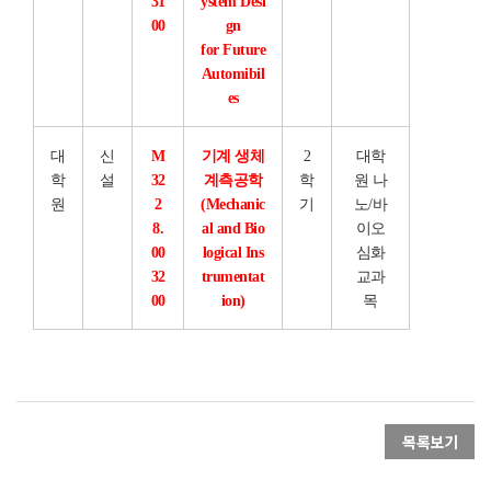
31
ystem Desi
00
gn
for Future
Automibil
es
대
신
M
기계 생체
2
대학
학
설
32
계측공학
학
원 나
원
2
(Mechanic
기
노/바
8.
al and Bio
이오
00
logical Ins
심화
32
trumentat
교과
00
ion)
목
목록보기