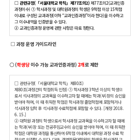
□ 관련규정(「서울대학교 학칙」제77조의2)
제77조의2(교과인증
과정이수) ① 학사과정 및 대학원과정의 학생은 9학점 이상 15학점
이내로 구성된 교과과정(이하 “교과인증과정”이라 한다)을 이수하고
그 이수내역을 인증받을 수 있다.
② 교과인증과정 운영에 관한 사항은 따로 정한다.
□ 과정 운영 가이드라인
〇 (
학생당
이수 가능 교과인증과정)
2개
로 제한
□ 관련규정(「서울대학교 학칙」제80조)
제80조(과정간의 학점취득 인정) ① 학사과정 3학년 이상의 학생으
로서 석사과정의 교과목을 이수하고자 할 때에는 학과(부)장의 승인을
받아야 하며, 이 때 취득한 학점은 학사과정 졸업학점에 포함하거나
석사과정 입학 후 석사과정 수료학점에 포함할 수 있다. [개정 2018.
6. 15.]
② 대학원 과정의 학생으로서 학사과정 교과목을 이수하고자 할 때에
는 학과(부)장 또는 전공주임교수의 승인을 받아야 하며, 이 때 취득한
학점은 대학원 과정을 통산하여 6학점 이내에서 대학원 과정 수료 학
점으로 인정할 수 있다. 다만, 경영전문대학원의 학생은 학사과정 교