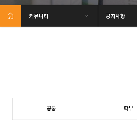
커뮤니티
공지사항
공통
학부