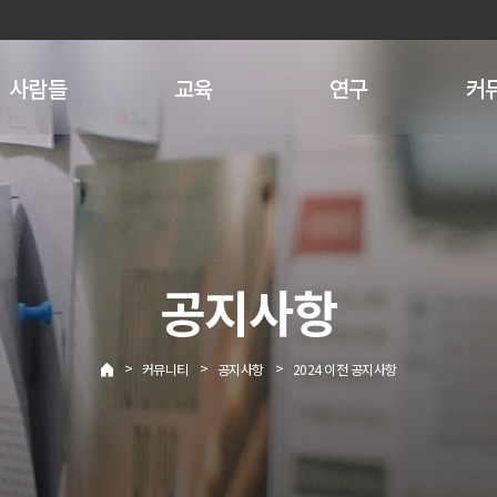
사람들
교육
연구
커
공지사항
>
>
>
커뮤니티
공지사항
2024 이전 공지사항