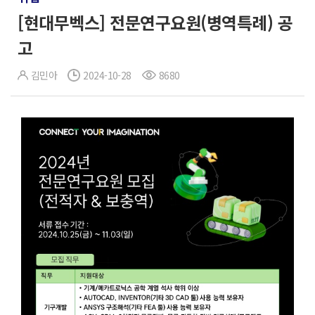
[현대무벡스] 전문연구요원(병역특례) 공
고
김민아
2024-10-28
8680