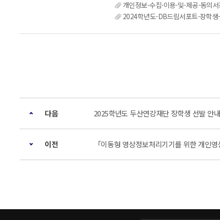
개인정보-수집·이용-및-제공-동의서
2024학년도-DB드림서포트-장학생-
다음
2025학년도 두산연강재단 장학생 선발 안
이전
「이동형 영상정보처리기기를 위한 개인영