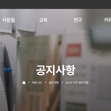
사람들
교육
연구
커
공지사항
>
>
>
커뮤니티
공지사항
2024 이전 공지사항