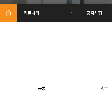
커뮤니티
공지사항
공통
학부