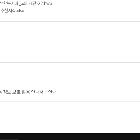
장학복지과_교외재단-22.hwp
추천서식.xlsx
내
상정보 보호·활용 안내서」안내