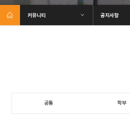
커뮤니티
공지사항
공통
학부