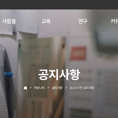
사람들
교육
연구
커
공지사항
>
>
>
커뮤니티
공지사항
2024 이전 공지사항