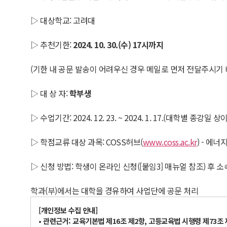
▷ 대상학교: 고려대
▷ 추천기한:
2024. 10. 30.(
수
) 17
시까지
(기한 내 공문 발송이 어려우신 경우 메일로 먼저 전달주시기 
▷ 대 상 자:
학부생
▷ 수업기간: 2024. 12. 23. ~ 2024. 1. 17.(대학별 종강일 상이
▷ 학점교류 대상 과목: COSS허브(
www.coss.ac.kr
) - 에
▷ 신청 방법: 학생이 온라인 신청([붙임3] 매뉴얼 참조) 후 소
학과(부)에서는 대학을 경유하여 사업단에 공문 처리
[
개인정보 수집 안내
]
•
관련근거
:
교육기본법 제
16
조 제
2
항
,
고등교육법 시행령 제
73
조 