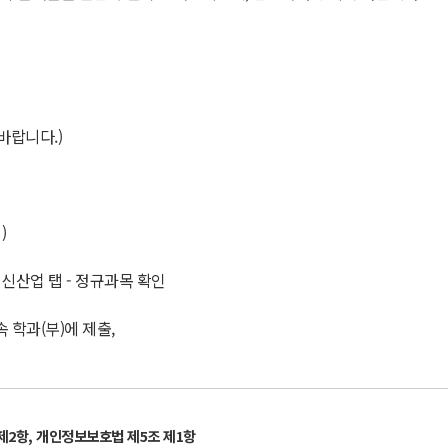
바랍니다.)
)
너지신산업 탭 - 정규과목 확인
속 학과(부)에 제출,
제
2
항
,
개인정보보호법 제
5
조 제
1
항