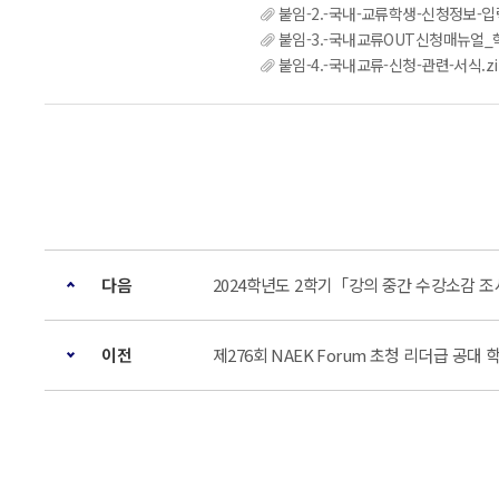
붙임-2.-국내-교류학생-신청정보-입
붙임-3.-국내교류OUT신청매뉴얼_학
붙임-4.-국내교류-신청-관련-서식.zi
다음
2024학년도 2학기「강의 중간 수강소감 조
이전
제276회 NAEK Forum 초청 리더급 공대 