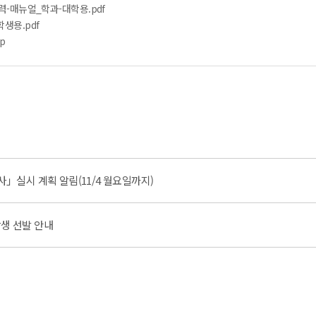
력-매뉴얼_학과-대학용.pdf
생용.pdf
p
사」실시 계획 알림(11/4 월요일까지)
학생 선발 안내