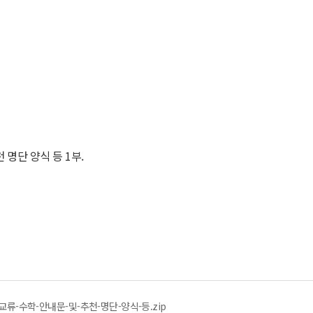
천 명단 양식 등 1부.
교류-수학-안내문-및-추천-명단-양식-등.zip