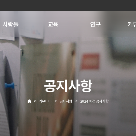
사람들
교육
연구
커
공지사항
>
>
>
커뮤니티
공지사항
2024 이전 공지사항