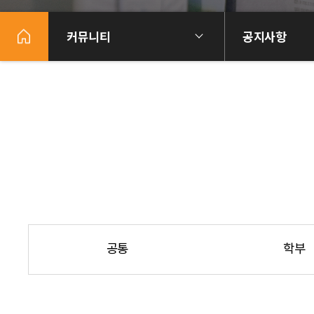
커뮤니티
공지사항
공통
학부