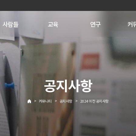
사람들
교육
연구
커
공지사항
>
>
>
커뮤니티
공지사항
2024 이전 공지사항