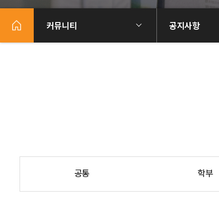
커뮤니티
공지사항
공통
학부