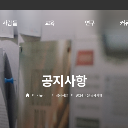
사람들
교육
연구
커
공지사항
>
>
>
커뮤니티
공지사항
2024 이전 공지사항