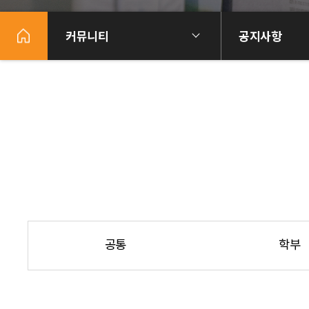
커뮤니티
공지사항
공통
학부