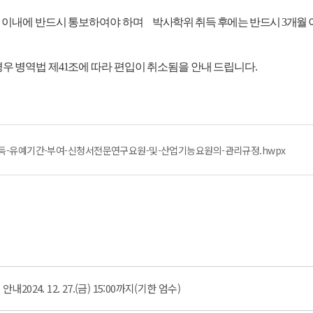
일 이내에 반드시 통보하여야 하며
박사학위 취득 후에는 반드시 3개월 
우 병역법 제41조에 따라 편입이 취소됨을 안내 드립니다.
취득-유예기간-부여-신청서전문연구요원-및-산업기능요원의-관리규정.hwpx
024. 12. 27.(금) 15:00까지(기한 엄수)