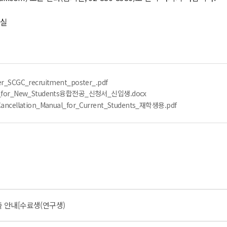
정실
er_SCGC_recruitment_poster_.pdf
orm_for_New_Students융합전공_신청서_신입생.docx
Cancellation_Manual_for_Current_Students_재학생용.pdf
 안내[수료생(연구생)