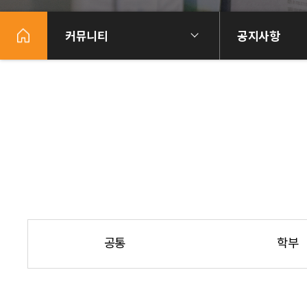
커뮤니티
공지사항
공통
학부