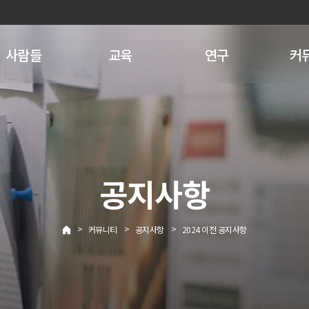
사람들
교육
연구
커
공지사항
>
>
>
커뮤니티
공지사항
2024 이전 공지사항