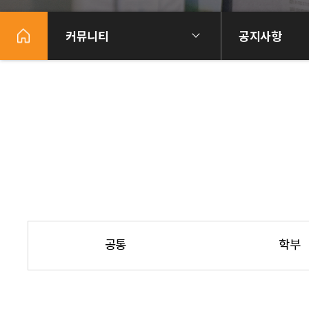
커뮤니티
공지사항
공통
학부