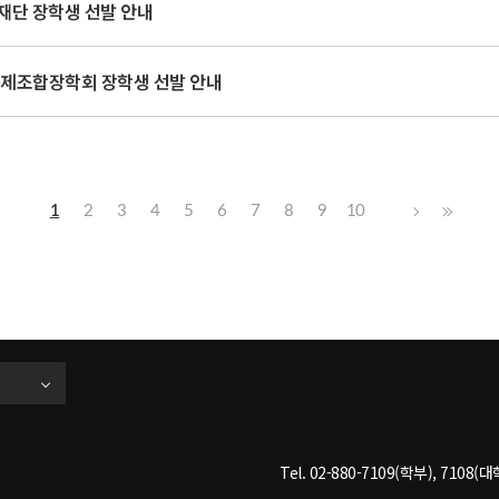
학재단 장학생 선발 안내
공제조합장학회 장학생 선발 안내
1
2
3
4
5
6
7
8
9
10
Tel. 02-880-7109(학부), 7108(대학