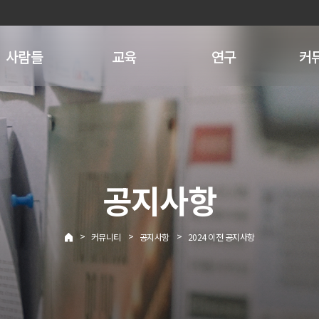
사람들
교육
연구
커
공지사항
>
>
>
커뮤니티
공지사항
2024 이전 공지사항