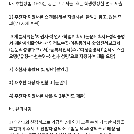
마. 추천방법: 1)~3)은 공문으로 제출, 4)는 학생행정실 별도 제출
1)
추천자 지원서류 스캔본
(세부 지원서류 [붙임1] 참고, 원본 학
과(부) 자체 보관)
※
개별서류는
'
지원서
-
확인서
-
학업계획서
(
논문계획서
)-
성적증명
서
-
제한사항확인서
-
개인
정보수집
·
이용동의서
-
학업진척보고서
(
논문작성경과보고서
)-
등록확인서
(
수료예정증명서
)'
순서로 스캔
요망
('
유형
-
추천순위
-
추천자 성명
'
으로 저장하여 제출 요망
)
2
)
추천자 총괄표 및 명단
[붙임2]
3
)
재추천 대상자 현황표
[붙임3]
4
)
추천자 지원서류 사본 각
2
부
(
별도 제출
)
바. 유의사항
1) 연간 1회 선정하므로 가급적 2개 학기 모두 수혜 가능한 학생을
추천하여 주시고,
선발자
강의조교 활동 의무
(
강의조교 배정 필