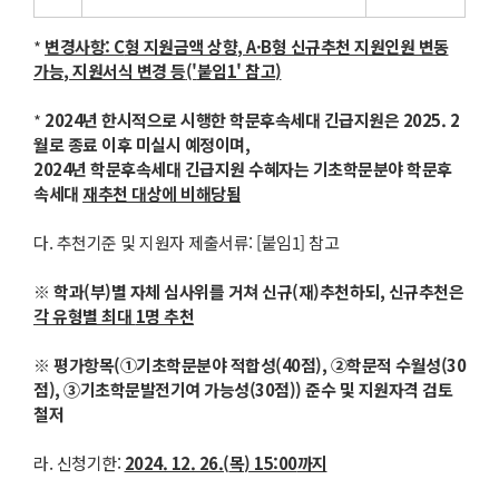
*
변경사항
: C
형 지원금액 상향
, A·B
형 신규추천 지원인원 변동
가능
,
지원서식 변경 등
('
붙임
1'
참고
)
*
2024
년 한시적으로 시행한 학문후속세대 긴급지원은
2025. 2
월로 종료 이후 미실시 예정이며
,
2024
년 학문후속세대 긴급지원 수혜자는 기초학문분야 학문후
속세대
재추천 대상에 비해당됨
다. 추천기준 및 지원자 제출서류: [붙임1] 참고
※
학과
(
부
)
별 자체 심사위를 거쳐 신규
(
재
)
추천하되
,
신규추천은
각 유형별 최대
1
명 추천
※
평가항목
(
①
기초학문분야 적합성
(40
점
),
②
학문적 수월성
(30
점
),
③
기초학문발전기여 가능성
(30
점
))
준수 및 지원자격 검토
철저
라. 신청기한:
2024. 12. 26.(
목
) 15:00
까지