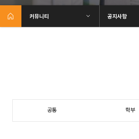
커뮤니티
공지사항
공통
학부