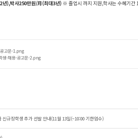
2
년
),
박사
250
만원
/
月
(
최대
3
년
)
※ 졸업시 까지 지원,학사는 수혜기간 
고문-1.png
생-채용-공고문-2.png
규장학생 추가 선발 안내(11월 13일(~10:00 기한엄수)
)