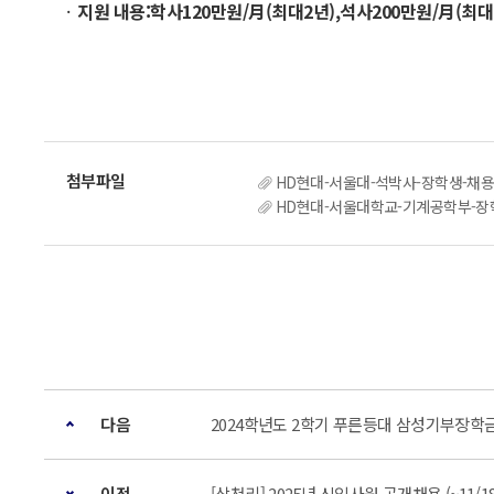
지원 내용
:
학사
120
만원
/
月
(
최대
2
년
),
석사
200
만원
/
月
(
최대
HD현대-서울대-석박사-장학생-채용공
HD현대-서울대학교-기계공학부-장학
다음
2024학년도 2학기 푸른등대 삼성기부장학금 신
이전
[삼천리] 2025년 신입사원 공개채용 (~11/18