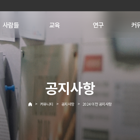
사람들
교육
연구
커
공지사항
>
>
>
커뮤니티
공지사항
2024 이전 공지사항