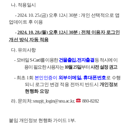
나. 적용일시
-
2024. 10. 25.(금) 오후 12시 30분 : 개인 선택적으로 앱
업데이트 후 이용
-
2024. 10. 28.(월) 오후 12시 30분 : 전체 이용자 로그인
개선 방식 자동 적용
다. 유의사항
-
모바일 S-Card를 이용한
건물출입, 전자출결
등 적시에 이
용이 필요한 사용자는
10월 25일
부터
사전 설정 권고
- 최초 1회
본인인증이
외부이메일, 휴대폰번호
로 수행
되니 로그인 변경 적용 전까지 반드시
개인정보
현행화 요망
라. 문의처:
snupjt_login@snu.ac.kr,
880-8282
붙임 개인정보 현행화 가이드 1부.