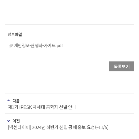
개인정보-현행화-가이드.pdf
목록보기
다음
제1기 IPESK 차세대 공학자 선발 안내
이전
[넥센타이어] 2024년 하반기 신입 공채 홍보 요청(~11/5)