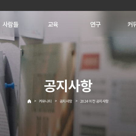
사람들
교육
연구
커
공지사항
>
>
>
커뮤니티
공지사항
2024 이전 공지사항