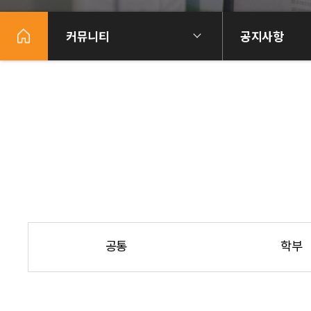
커뮤니티
공지사항
공통
학부