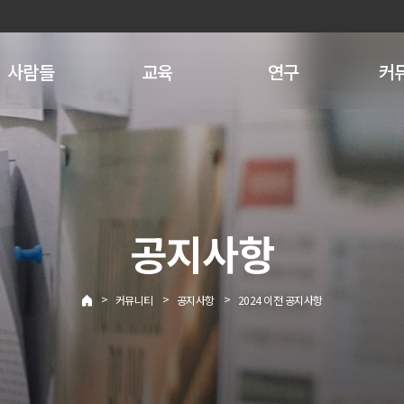
사람들
교육
연구
커
공지사항
>
>
>
커뮤니티
공지사항
2024 이전 공지사항