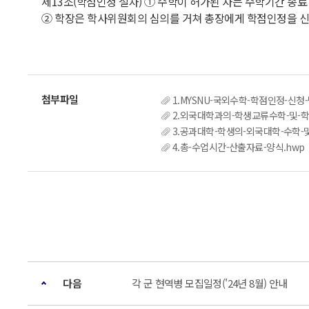
제13조(학점인정 절차) ① 수학이 허가된 자는 수학기간 종
② 학장은 학사위원회의 심의를 거쳐 총장에게 학점인정을 신청한다. (개정
1.MYSNU-국외수학-학점인정-신청-
2.외국대학과의-학생교류수학-및-학
3.공과대학-학생의-외국대학-수학-및
4.총-수업시간-산출자료-양식.hwp
다음
각 군 현역병 모집일정('24년 8월) 안내