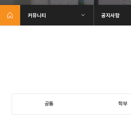
커뮤니티
공지사항
공통
학부