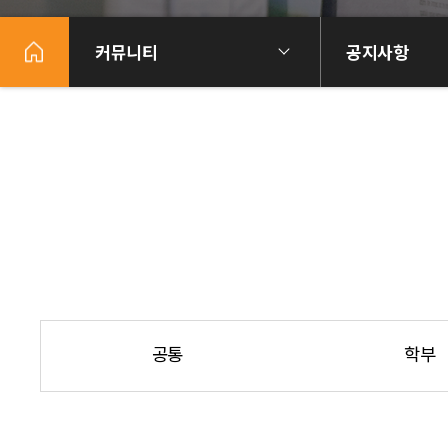
커뮤니티
공지사항
공통
학부