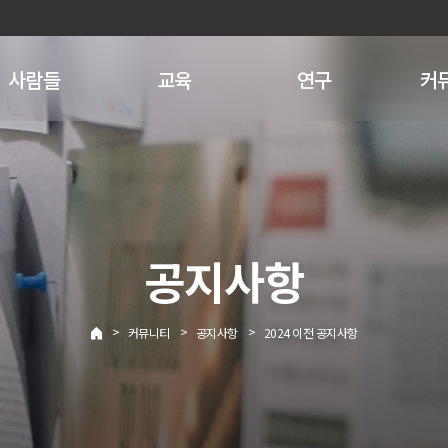
사람들
교육
연구
커
공지사항
>
>
>
커뮤니티
공지사항
2024 이전 공지사항