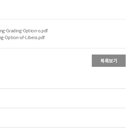
rading-Option-o.pdf
tion-of-Libera.pdf
목록보기