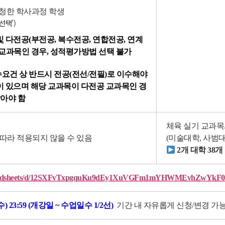
신청한 학사과정 학생
선택')
 다전공(부전공, 복수전공, 연합전공, 연계
 교과목인 경우, 성적평가방법 선택 불가
요건 상 반드시 전공(전선/전필)로 이수해야
이 있으며 해당 교과목이 다전공 교과목인 경
아야 함
체육 실기 교과목.
 따라 적용되지 않을 수 있음
(미술대학, 사범
2개 대학 38
/spreadsheets/d/12SXFvTxpgquKu9dEy1XuVGFm1mYHWMEvhZwYkF02
(수
) 23:59 (
개강일 ~ 수업일수 1/2선
)
기간 내 자유롭게 신청/변경 가