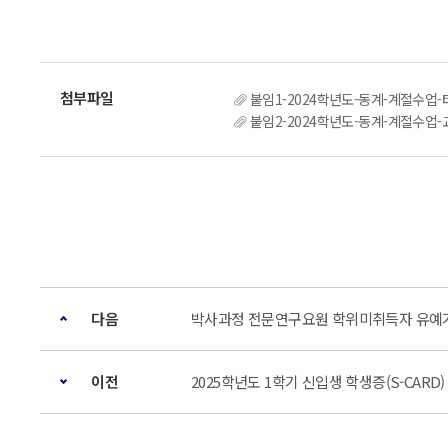
붙임1-2024학년도-동계-계절수업-타-학
붙임2-2024학년도-동계-계절수업-교양-교
다음
박사과정 전문연구요원 학위미취득자 유예기
이전
2025학년도 1학기 신입생 학생증(S-CARD