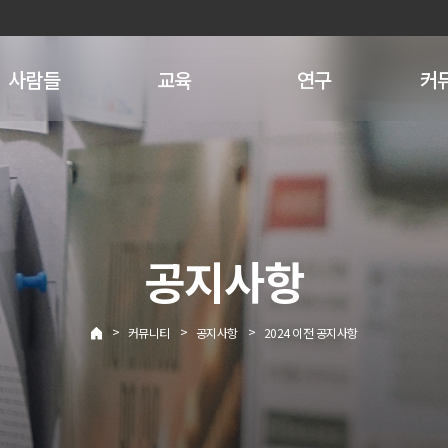
사람들
교육
연구
커
공지사항
>
>
>
커뮤니티
공지사항
2024 이전 공지사항