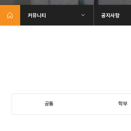
커뮤니티
공지사항
공통
학부