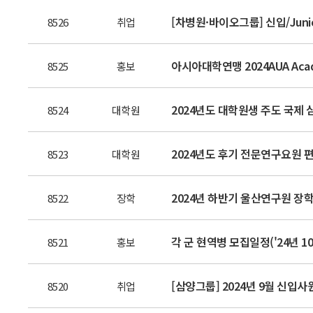
[차병원·바이오그룹] 신입/Junio
8526
취업
아시아대학연맹 2024AUA Acade
8525
홍보
2024년도 대학원생 주도 국제
8524
대학원
8523
대학원
2024년 하반기 울산연구원 장
8522
장학
각 군 현역병 모집일정('24년 1
8521
홍보
[삼양그룹] 2024년 9월 신입사원
8520
취업