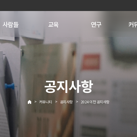
사람들
교육
연구
커
공지사항
>
>
>
커뮤니티
공지사항
2024 이전 공지사항