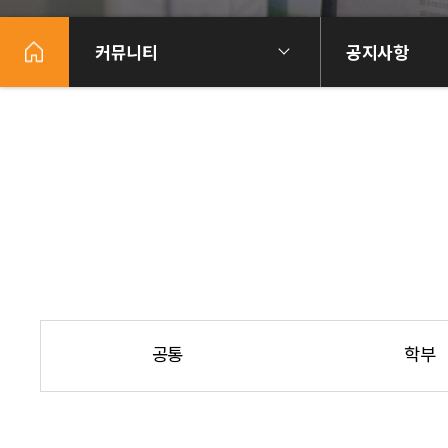
커뮤니티
공지사항
공통
학부