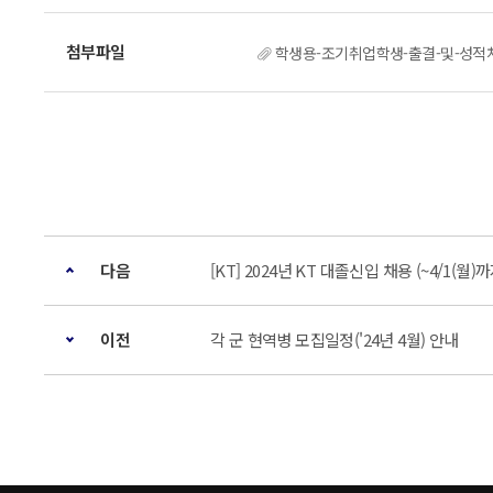
학생용-조기취업학생-출결-및-성적처
다음
[KT] 2024년 KT 대졸신입 채용 (~4/1(월)까
이전
각 군 현역병 모집일정('24년 4월) 안내