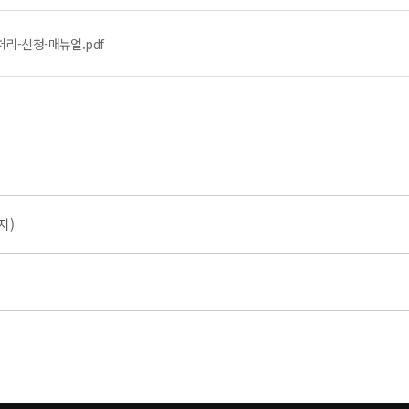
리-신청-매뉴얼.pdf
지)