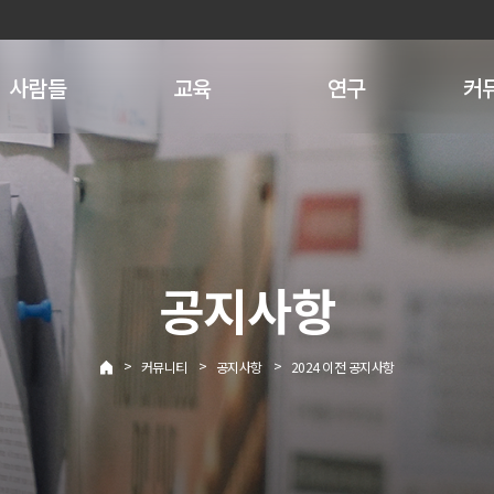
사람들
교육
연구
커
공지사항
>
>
>
커뮤니티
공지사항
2024 이전 공지사항