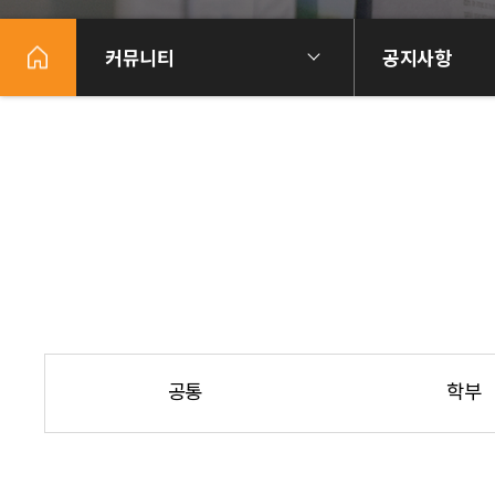
커뮤니티
공지사항
공통
학부