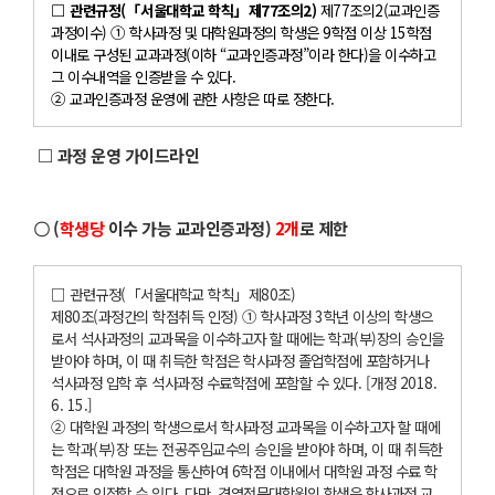
□ 관련규정(「서울대학교 학칙」제77조의2)
제77조의2(교과인증
과정이수) ① 학사과정 및 대학원과정의 학생은 9학점 이상 15학점
이내로 구성된 교과과정(이하 “교과인증과정”이라 한다)을 이수하고
그 이수내역을 인증받을 수 있다.
② 교과인증과정 운영에 관한 사항은 따로 정한다.
□ 과정 운영 가이드라인
〇 (
학생당
이수 가능 교과인증과정)
2개
로 제한
□ 관련규정(「서울대학교 학칙」제80조)
제80조(과정간의 학점취득 인정) ① 학사과정 3학년 이상의 학생으
로서 석사과정의 교과목을 이수하고자 할 때에는 학과(부)장의 승인을
받아야 하며, 이 때 취득한 학점은 학사과정 졸업학점에 포함하거나
석사과정 입학 후 석사과정 수료학점에 포함할 수 있다. [개정 2018.
6. 15.]
② 대학원 과정의 학생으로서 학사과정 교과목을 이수하고자 할 때에
는 학과(부)장 또는 전공주임교수의 승인을 받아야 하며, 이 때 취득한
학점은 대학원 과정을 통산하여 6학점 이내에서 대학원 과정 수료 학
점으로 인정할 수 있다. 다만, 경영전문대학원의 학생은 학사과정 교