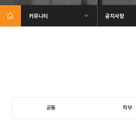
커뮤니티
공지사항
공통
학부