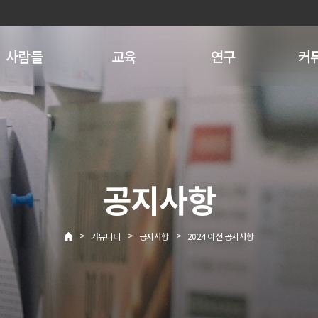
사람들
교육
연구
커
공지사항
>
>
>
커뮤니티
공지사항
2024 이전 공지사항