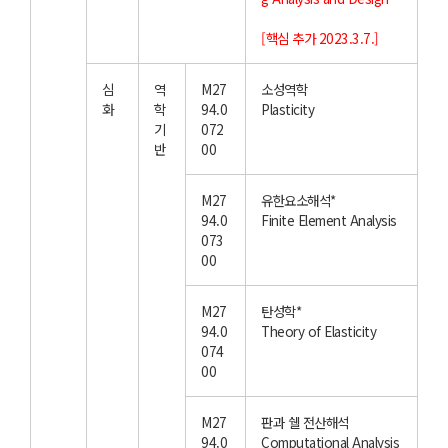
[핵심 추가 2023.3.7.]
심
역
M27
소성역학
화
학
94.0
Plasticity
기
072
반
00
M27
유한요소해석*
94.0
Finite Element Analysis
073
00
M27
탄성학*
94.0
Theory of Elasticity
074
00
M27
판과 쉘 전산해석
94.0
Computational Analysis