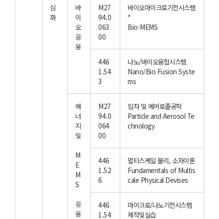
심
바
M27
바이오마이크로기전시스템
화
이
94.0
*
오
063
Bio-MEMS
응
00
용
446
나노/바이오융합시스템
1.54
Nano/Bio Fusion Syste
3
ms
에
M27
입자 및 에어로졸공학
너
94.0
Particle and Aerosol Te
지
064
chnology
및
00
M
446
멀티스케일 물리, 소자이론
E
1.52
Fundamentals of Multis
M
6
cale Physical Devises
S
응
446
마이크로/나노기전시스템
용
1.54
제작및실습