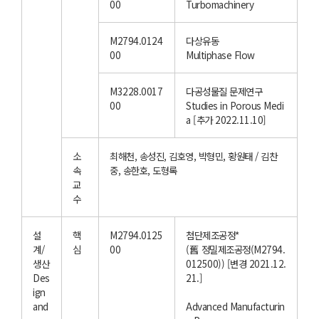
00
Turbomachinery
M2794.0124
다상유동
00
Multiphase Flow
M3228.0017
다공성물질 문제연구
00
Studies in Porous Medi
a [추가 2022.11.10]
소
최해천, 송성진, 김호영, 박형민, 황원태 / 김찬
속
중, 송한호, 도형록
교
수
설
핵
M2794.0125
첨단제조공정*
계/
심
00
(舊 정밀제조공정(M2794.
생산
012500)) [변경 2021.12.
Des
21.]
ign
and
Advanced Manufacturin