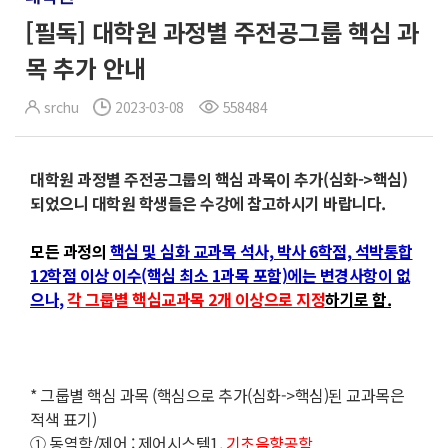
[필독] 대학원 과정별 주전공그룹 핵심 과
목 추가 안내
srchu
2023-03-08
558484
대학원 과정별 주전공그룹의 핵심 과목이 추가(심화->핵심)
되었으니 대학원 학생들은 수강에 참고하시기 바랍니다.
모든 과정의
핵심 및 심화 교과목 석사, 박사 6학점, 석박통합
12학점 이상 이수(핵심 최소 1과목 포함)에는 변경사항이 없
으나
,
각 그룹별 핵심교과목 2개 이상으로 지정
하기로 함.
* 그룹별 핵심 과목 (핵심으로 추가(심화->핵심)된 교과목은
적색 표기)
①
동역학/제어 : 제어시스템1,
기초음향공학