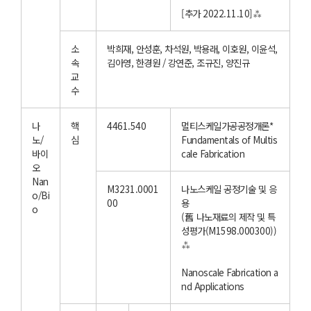
[추가 2022.11.10]⁂
소
박희재, 안성훈, 차석원, 박용래, 이호원, 이윤석,
속
김아영, 한경원 / 강연준, 조규진, 양진규
교
수
나
핵
4461.540
멀티스케일가공공정개론*
노/
심
Fundamentals of Multis
바이
cale Fabrication
오
Nan
M3231.0001
나노스케일 공정기술 및 응
o/Bi
00
용
o
(舊 나노재료의 제작 및 특
성평가(M1598.000300))
⁂
Nanoscale Fabrication a
nd Applications