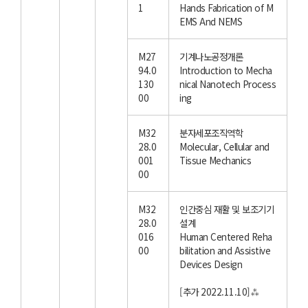
1
Hands Fabrication of M
EMS And NEMS
M27
기계나노공정개론
94.0
Introduction to Mecha
130
nical Nanotech Process
00
ing
M32
분자세포조직역학
28.0
Molecular, Cellular and
001
Tissue Mechanics
00
M32
인간중심 재활 및 보조기기
28.0
설계
016
Human Centered Reha
00
bilitation and Assistive
Devices Design
[추가 2022.11.10]⁂