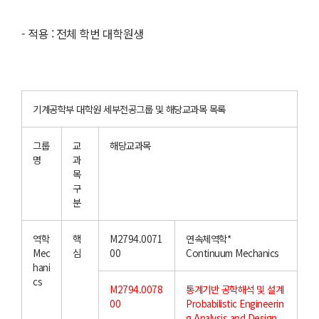
-
적용 : 전체 학번 대학원생
기계공학부 대학원 세부전공그룹 및 해당교과목 목록
그룹
교
해당교과목
명
과
목
구
분
역학
핵
M2794.0071
연속체역학*
Mec
심
00
Continuum Mechanics
hani
cs
M2794.0078
통계기반 공학해석 및 설계
00
Probabilistic Engineerin
g Analysis and Design