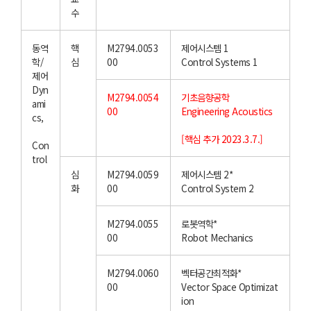
수
동역
핵
M2794.0053
제어시스템 1
학/
심
00
Control Systems 1
제어
Dyn
M2794.0054
기초음향공학
ami
00
Engineering Acoustics
cs,
[핵심 추가 2023.3.7.]
Con
trol
심
M2794.0059
제어시스템 2*
화
00
Control System 2
M2794.0055
로봇역학*
00
Robot Mechanics
M2794.0060
벡터공간최적화*
00
Vector Space Optimizat
ion