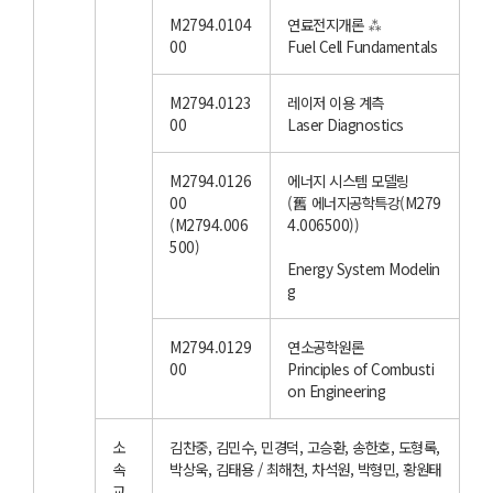
M2794.0104
연료전지개론 ⁂
00
Fuel Cell Fundamentals
M2794.0123
레이저 이용 계측
00
Laser Diagnostics
M2794.0126
에너지 시스템 모델링
00
(舊 에너지공학특강(M279
(M2794.006
4.006500))
500)
Energy System Modelin
g
M2794.0129
연소공학원론
00
Principles of Combusti
on Engineering
소
김찬중, 김민수, 민경덕, 고승환, 송한호, 도형록,
속
박상욱, 김태용 / 최해천, 차석원, 박형민, 황원태
교