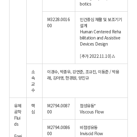
botics
M3228.0016
인간중심 재활 및 보조기기
00
설계
Human Centered Reha
bilitation and Assistive
Devices Design
[추가 2022.11.10]⁂
소
이경수, 박종우, 강연준, 조규진, 이동준 / 박용
속
래, 김아영, 한경원, 양진규
교
수
유체
핵
M2794.0087
점성유동*
공학
심
00
Viscous Flow
Flui
ds
M2794.0086
비점성유동
00
Inviscid Flow
Engi