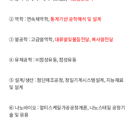
②
역학 : 연속체역학,
통계기반 공학해석 및 설계
③
열공학 : 고급열역학,
대류열및물질전달, 복사열전달
④
유체공학 : 비점성유동, 점성유동
⑤
설계/생산 : 첨단제조공정, 정밀기계시스템설계, 지능재료
및 설계
⑥
나노바이오 : 멀티스케일가공공정개론, 나노스테일 공정기
술 및 응용