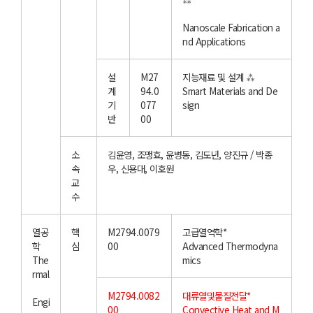
Nanoscale Fabrication a
nd Applications
설
M27
지능재료 및 설계 ⁂
계
94.0
Smart Materials and De
기
077
sign
반
00
소
김윤영, 조맹효, 윤병동, 김도년, 양진규 / 박종
속
우, 신용대, 이호원
교
수
열공
핵
M2794.0079
고급열역학*
학
심
00
Advanced Thermodyna
The
mics
rmal
M2794.0082
대류열및물질전달*
Engi
00
Convective Heat and M