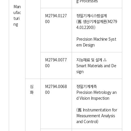
g Processes
Man
ufac
M2794.0127
정밀기계시스템설계
turi
00
(舊 생산기계설계론(M279
ng
4.012200))
Precision Machine Syst
em Design
M2794.0077
지능재료 및 설계 ⁂
00
Smart Materials and De
sign
심
M2794.0068
정밀기계계측
화
00
Precision Metrology an
d Vision Inspection
(舊 Instrumentation for
Measurement Analysis
and Control)