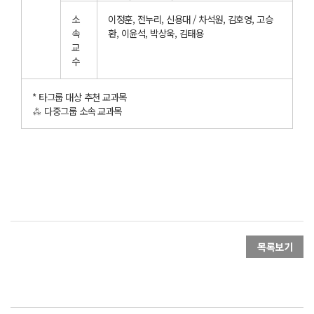
소
이정훈, 전누리, 신용대 / 차석원, 김호영, 고승
속
환, 이윤석, 박상욱, 김태용
교
수
* 타그룹 대상 추천 교과목
⁂ 다중그룹 소속 교과목
목록보기