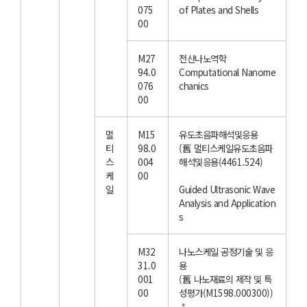
075
of Plates and Shells
00
M27
전산나노역학
94.0
Computational Nanome
076
chanics
00
멀
M15
유도초음파해석및응용
티
98.0
(舊 멀티스케일유도초음파
스
004
해석및응용(4461.524)
케
00
일
Guided Ultrasonic Wave
Analysis and Application
s
M32
나노스케일 공정기술 및 응
31.0
용
001
(舊 나노재료의 제작 및 특
00
성평가(M1598.000300))
⁂