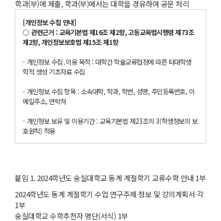
학과(부)에 제출, 학과(부)에서는 대학을 경유하여 공문 처리
[
개인정보 수집 안내
]
○
관련근거
:
교육기본법 제
16
조 제
2
항
,
고등교육법시행령 제
73
조
제
2
항
,
개인정보보호법 제
15
조 제
1
항
- 개인정보 수집․이용 목적 : 대학간 학술교류협정에 따른 타대학생
학적 생성 기초자료 수집
- 개인정보 수집 항목 : 소속대학, 학과, 학번, 성명, 주민등록번호, 이
메일주소, 연락처
- 개인정보 보유 및 이용기간 : 교육기본법 제23조의 3(학생정보의 보
호원칙) 적용
붙임 1. 2024학년도 숭실대학교 동계 계절학기 교류수학 안내 1부
2024학년도 동계 계절학기 수업 연구주제 정보 및 강의계획서 각
1부
숭실대학교 수학추천자 명단(서식) 1부