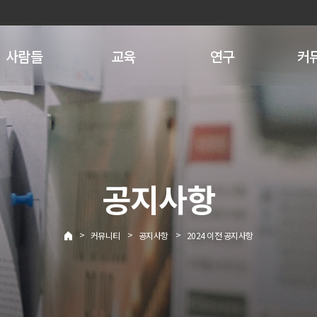
사람들
교육
연구
커
공지사항
>
>
>
커뮤니티
공지사항
2024 이전 공지사항