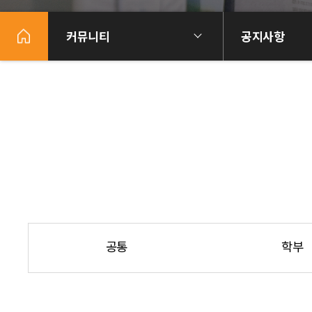
커뮤니티
공지사항
공통
학부