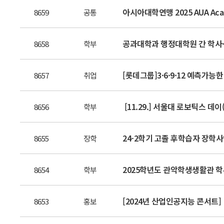
아시아대학연맹 2025 AUA Acade
8659
공통
공과대학과 행정대학원 간 학사
8658
학부
[롯데그룹]3·6·9·12 예측가능
8657
취업
[11.29.] 서울대 로보틱스 데이(S
8656
학부
24-2학기 고졸 후학습자 장학
8655
장학
2025학년도 관악학생생활관 학
8654
학부
[2024년 산업인공지능 콘서트]
8653
홍보