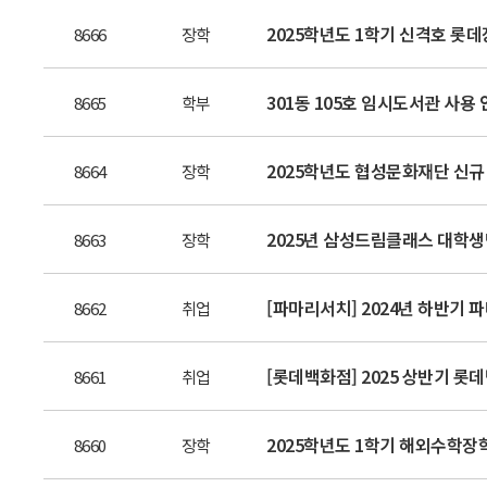
2025학년도 1학기 신격호 롯데장
8666
장학
301동 105호 임시도서관 사용
8665
학부
2025학년도 협성문화재단 신규
8664
장학
2025년 삼성드림클래스 대학생
8663
장학
[파마리서치] 2024년 하반기 파
8662
취업
[롯데백화점] 2025 상반기 롯데
8661
취업
2025학년도 1학기 해외수학장
8660
장학