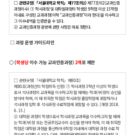
□ 관련규정(「서울대학교 학칙」제77조의2)
제77조의2(교과인증
과정이수) ① 학사과정 및 대학원과정의 학생은 9학점 이상 15학점
이내로 구성된 교과과정(이하 “교과인증과정”이라 한다)을 이수하고
그 이수내역을 인증받을 수 있다.
② 교과인증과정 운영에 관한 사항은 따로 정한다.
□ 과정 운영 가이드라인
〇 (
학생당
이수 가능 교과인증과정)
2개
로 제한
□ 관련규정(「서울대학교 학칙」제80조)
제80조(과정간의 학점취득 인정) ① 학사과정 3학년 이상의 학생으
로서 석사과정의 교과목을 이수하고자 할 때에는 학과(부)장의 승인을
받아야 하며, 이 때 취득한 학점은 학사과정 졸업학점에 포함하거나
석사과정 입학 후 석사과정 수료학점에 포함할 수 있다. [개정 2018.
6. 15.]
② 대학원 과정의 학생으로서 학사과정 교과목을 이수하고자 할 때에
는 학과(부)장 또는 전공주임교수의 승인을 받아야 하며, 이 때 취득한
학점은 대학원 과정을 통산하여 6학점 이내에서 대학원 과정 수료 학
점으로 인정할 수 있다. 다만, 경영전문대학원의 학생은 학사과정 교