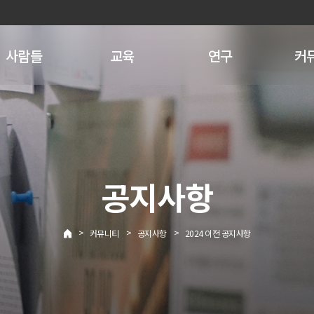
사람들
교육
연구
커
공지사항
>
>
>
커뮤니티
공지사항
2024 이전 공지사항