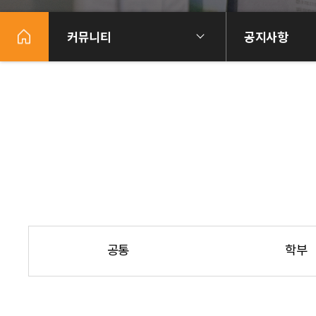
커뮤니티
공지사항
공통
학부