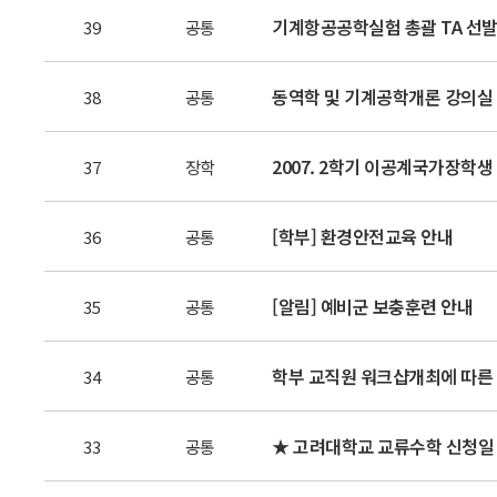
기계항공공학실험 총괄 TA 선
39
공통
동역학 및 기계공학개론 강의실
38
공통
2007. 2학기 이공계국가장학생 
37
장학
[학부] 환경안전교육 안내
36
공통
[알림] 예비군 보충훈련 안내
35
공통
학부 교직원 워크샵개최에 따른 
34
공통
★ 고려대학교 교류수학 신청일
33
공통