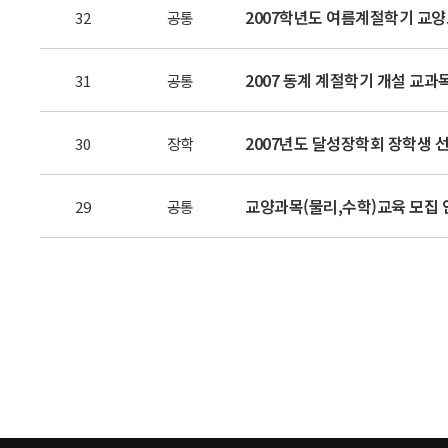
2007학년도 여름계절학기 교
32
공통
2007 동계 계절학기 개설 교과
31
공통
2007년도 달성장학회 장학생 
30
장학
교양과목(물리,수학)교육 모집 
29
공통