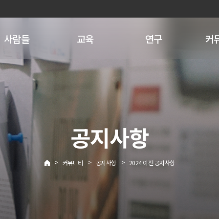
사람들
교육
연구
커
공지사항
>
>
>
커뮤니티
공지사항
2024 이전 공지사항