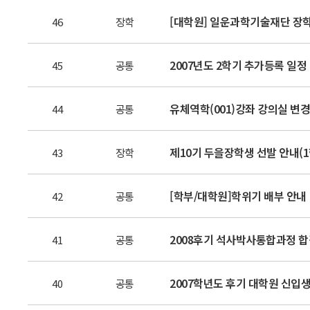
[대학원] 일운과학기술재단 장학
46
장학
2007년도 2학기 추가등록 일정
45
공통
유체역학(001)강좌 강의실 변경
44
공통
제10기 두을장학생 선발 안내(1
43
장학
[학부/대학원]학위기 배부 안내
42
공통
2008후기 석사박사통합과정 합
41
공통
2007학년도 후기 대학원 신입
40
공통