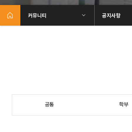
커뮤니티
공지사항
공통
학부