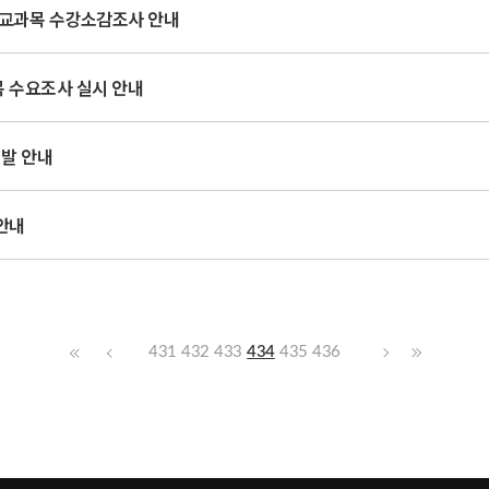
양교과목 수강소감조사 안내
목 수요조사 실시 안내
선발 안내
안내
431
432
433
434
435
436