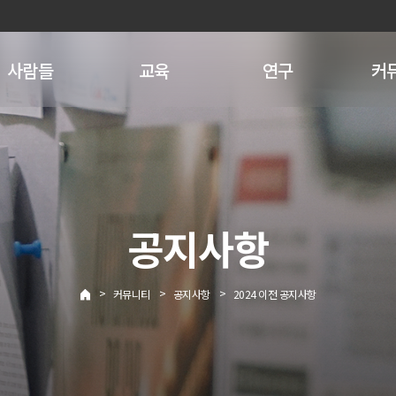
사람들
교육
연구
커
공지사항
>
>
>
커뮤니티
공지사항
2024 이전 공지사항