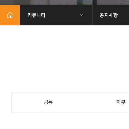
커뮤니티
공지사항
공통
학부