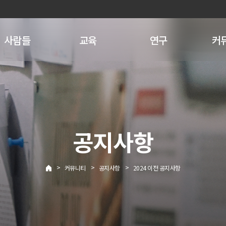
사람들
교육
연구
커
공지사항
>
>
>
커뮤니티
공지사항
2024 이전 공지사항