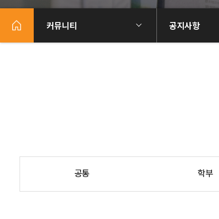
커뮤니티
공지사항
공통
학부