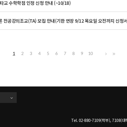
타교 수학학점 인정 신청 안내 (~10/18)
론 전공강의조교(TA) 모집 안내(기한 연장 9/12 목요일 오전까지 신청서
1
2
3
4
5
6
7
8
9
10
Tel. 02-880-7109(학부), 7108(대학