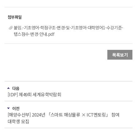
붙임.-기초영어-학점구조-변경-및-기초영어-대학영어1-수강기준-
텝스점수-변경-안내.pdf
목록보기
다음
[IDP] 제49회 세계유학박람회
이전
[해양수산부] 2024년 「스마트 해상물류 × ICT멘토링」 참여
대학생 모집