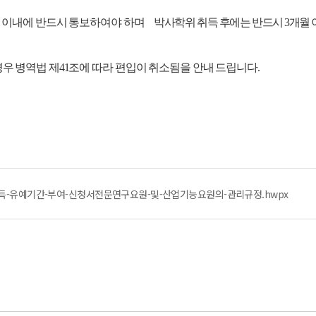
일 이내에 반드시 통보하여야 하며
박사학위 취득 후에는 반드시 3개월 
우 병역법 제41조에 따라 편입이 취소됨을 안내 드립니다.
취득-유예기간-부여-신청서전문연구요원-및-산업기능요원의-관리규정.hwpx