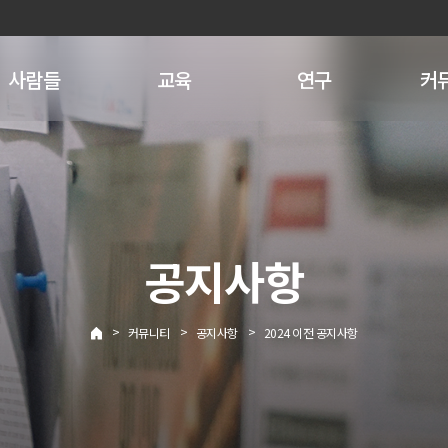
사람들
교육
연구
커
공지사항
>
>
>
커뮤니티
공지사항
2024 이전 공지사항