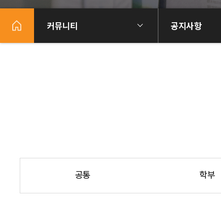
커뮤니티
공지사항
공통
학부