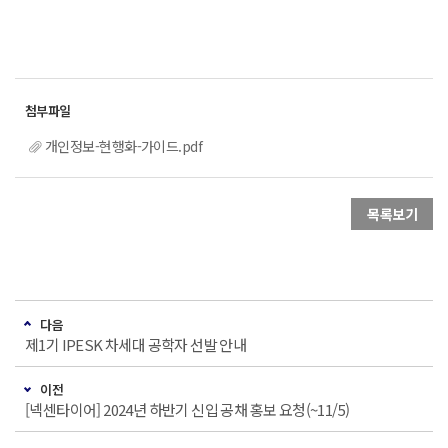
개인정보-현행화-가이드.pdf
목록보기
다음
제1기 IPESK 차세대 공학자 선발 안내
이전
[넥센타이어] 2024년 하반기 신입 공채 홍보 요청(~11/5)