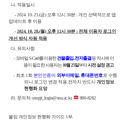
나. 적용일시
-
2024. 10. 25.(금) 오후 12시 30분 : 개인 선택적으로 앱
업데이트 후 이용
-
2024. 10. 28.(월) 오후 12시 30분 : 전체 이용자 로그인
개선 방식 자동 적용
다. 유의사항
-
모바일 S-Card를 이용한
건물출입, 전자출결
등 적시에 이
용이 필요한 사용자는
10월 25일
부터
사전 설정 권고
- 최초 1회
본인인증이
외부이메일, 휴대폰번호
로 수행
되니 로그인 변경 적용 전까지 반드시
개인정보
현행화 요망
라. 문의처:
snupjt_login@snu.ac.kr,
880-8282
붙임 개인정보 현행화 가이드 1부.