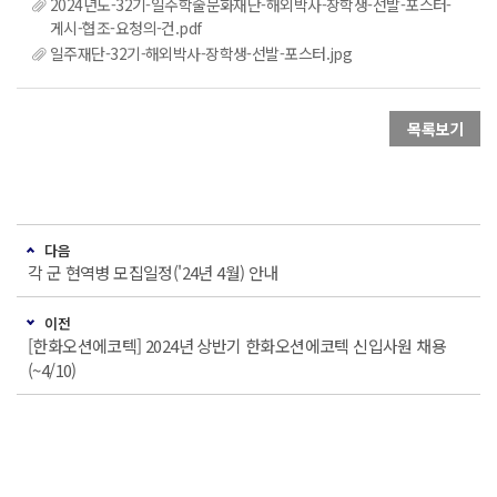
2024년도-32기-일주학술문화재단-해외박사-장학생-선발-포스터-
게시-협조-요청의-건.pdf
일주재단-32기-해외박사-장학생-선발-포스터.jpg
목록보기
다음
각 군 현역병 모집일정('24년 4월) 안내
이전
[한화오션에코텍] 2024년 상반기 한화오션에코텍 신입사원 채용
(~4/10)