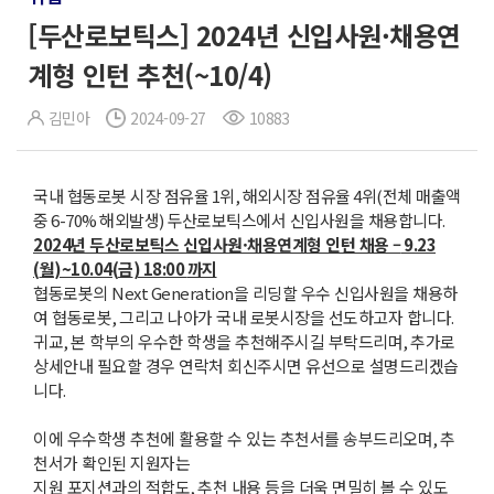
[두산로보틱스] 2024년 신입사원·채용연
계형 인턴 추천(~10/4)
김민아
2024-09-27
10883
국내 협동로봇 시장 점유율
1
위
,
해외시장 점유율
4
위
(
전체 매출액
중
6-70%
해외발생
)
두산로보틱스에서 신입사원을 채용합니다
.
2024
년 두산로보틱스 신입사원·채용연계형 인턴 채용 –
9.23
(
월
)~10.04(
금
) 18:00
까지
협동로봇의
Next Generation
을 리딩할 우수 신입사원을 채용하
여 협동로봇
,
그리고 나아가 국내 로봇시장을 선도하고자 합니다
.
귀교
,
본 학부의 우수한 학생을 추천해주시길 부탁드리며
,
추가로
상세안내 필요할 경우 연락처 회신주시면 유선으로 설명드리겠습
니다
.
이에 우수학생 추천에 활용할 수 있는 추천서를 송부드리오며
,
추
천서가 확인된 지원자는
지원 포지션과의 적합도
,
추천 내용 등을 더욱 면밀히 볼 수 있도