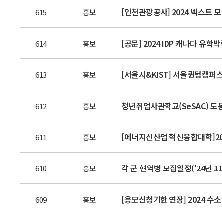
[인천관광공사] 2024 넥스트 
615
홍보
[공문] 2024 IDP 캐나다 유학
614
홍보
[서울시&KIST] 서울퀀텀캠퍼
613
홍보
청년취업사관학교(SeSAC) 도봉
612
홍보
[에너지신산업 혁신융합대학]20
611
홍보
각 군 현역병 모집일정('24년 1
610
홍보
[응모신청기한 연장] 2024 
609
홍보