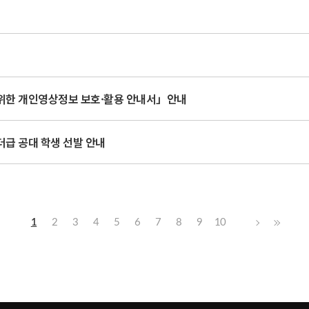
위한 개인영상정보 보호·활용 안내서」안내
 리더급 공대 학생 선발 안내
1
2
3
4
5
6
7
8
9
10