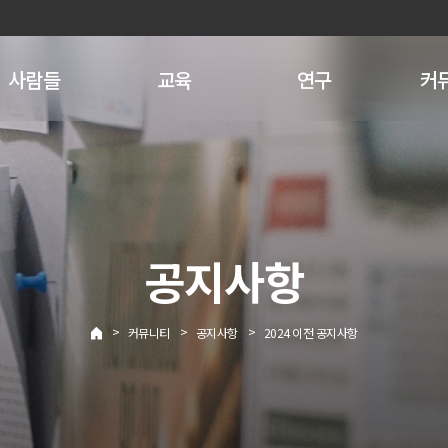
사람들
교육
연구
커
공지사항
>
>
>
커뮤니티
공지사항
2024 이전 공지사항