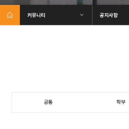
커뮤니티
공지사항
공통
학부