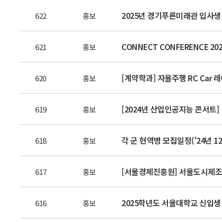
2025년 경기푸른미래관 입사생
622
홍보
CONNECT CONFERENCE 202
621
홍보
[계약학과] 자율주행 RC Car 레
620
홍보
[2024년 산업인공지능 콘서트]
619
홍보
각 군 현역병 모집일정('24년 1
618
홍보
[서울경제진흥원] 서울도시제조
617
홍보
2025학년도 서울대학교 신입생
616
홍보