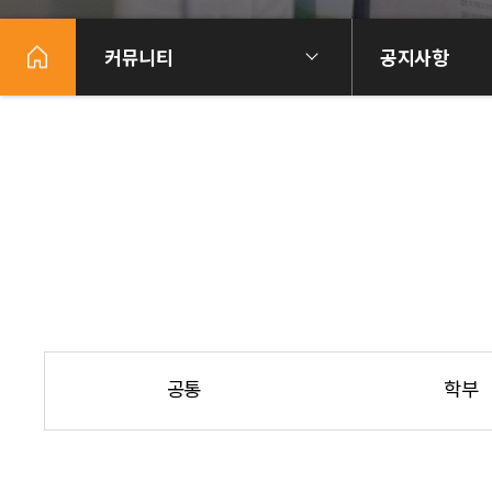
커뮤니티
공지사항
공통
학부