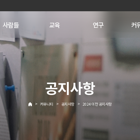
사람들
교육
연구
커
공지사항
>
>
>
커뮤니티
공지사항
2024 이전 공지사항