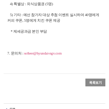
4)
특별상
:
외식상품권
(5
명
)
5)
기타
:
예선 참가자 대상 추첨 이벤트 실시하여
40
명에게
커피 쿠폰
, 5
명에게 치킨 쿠폰 제공
*
제세공과금 본인 부담
7.
문의처
:
softeer@hyundai-ngv.com
목록보기