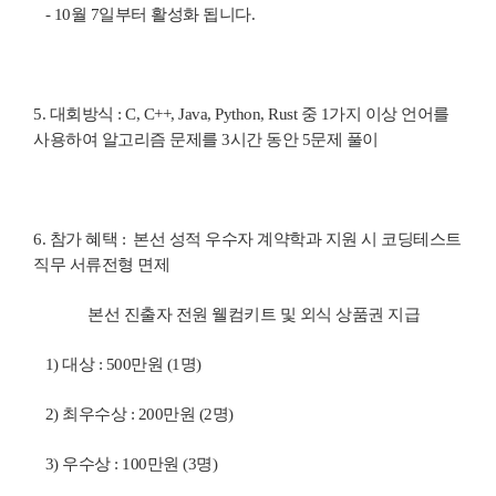
- 10
월
7
일부터 활성화 됩니다
.
5.
대회방식
: C, C++, Java, Python, Rust
중
1
가지 이상 언어를
사용하여 알고리즘 문제를
3
시간 동안
5
문제 풀이
6.
참가 혜택
: 본선 성적 우수자 계약학과 지원 시 코딩테스트
직무 서류전형 면제
본선 진출자 전원 웰컴키트 및 외식 상품권 지급
1)
대상
: 500
만원
(1
명
)
2)
최우수상
: 200
만원
(2
명
)
3)
우수상
: 100
만원
(3
명
)